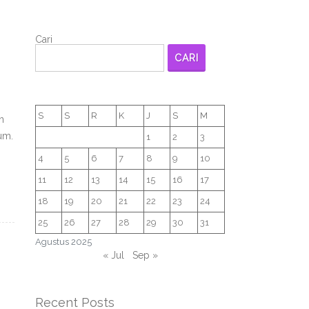
Cari
CARI
S
S
R
K
J
S
M
n
um.
1
2
3
4
5
6
7
8
9
10
11
12
13
14
15
16
17
18
19
20
21
22
23
24
25
26
27
28
29
30
31
Agustus 2025
« Jul
Sep »
Recent Posts