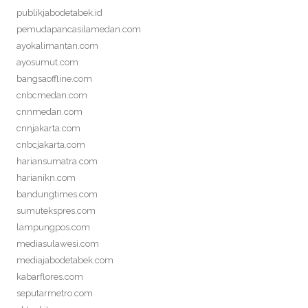
publikjabodetabek.id
pemudapancasilamedan.com
ayokalimantan.com
ayosumut.com
bangsaoffline.com
cnbcmedan.com
cnnmedan.com
cnnjakarta.com
cnbcjakarta.com
hariansumatra.com
harianikn.com
bandungtimes.com
sumutekspres.com
lampungpos.com
mediasulawesi.com
mediajabodetabek.com
kabarflores.com
seputarmetro.com