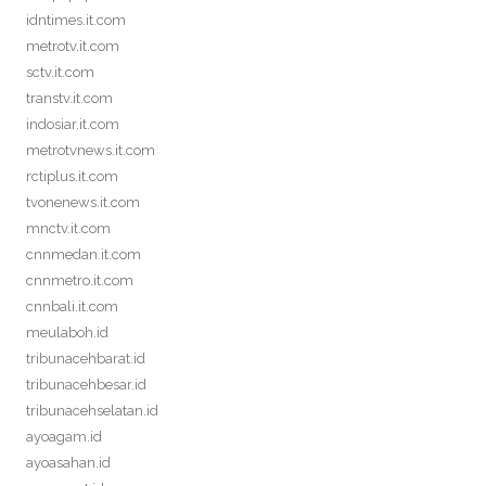
idntimes.it.com
metrotv.it.com
sctv.it.com
transtv.it.com
indosiar.it.com
metrotvnews.it.com
rctiplus.it.com
tvonenews.it.com
mnctv.it.com
cnnmedan.it.com
cnnmetro.it.com
cnnbali.it.com
meulaboh.id
tribunacehbarat.id
tribunacehbesar.id
tribunacehselatan.id
ayoagam.id
ayoasahan.id