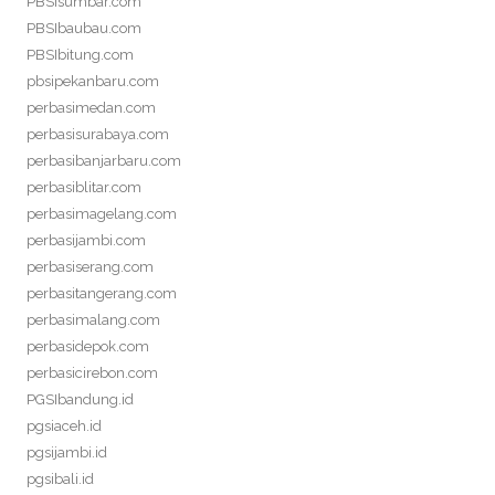
PBSIsumbar.com
PBSIbaubau.com
PBSIbitung.com
pbsipekanbaru.com
perbasimedan.com
perbasisurabaya.com
perbasibanjarbaru.com
perbasiblitar.com
perbasimagelang.com
perbasijambi.com
perbasiserang.com
perbasitangerang.com
perbasimalang.com
perbasidepok.com
perbasicirebon.com
PGSIbandung.id
pgsiaceh.id
pgsijambi.id
pgsibali.id