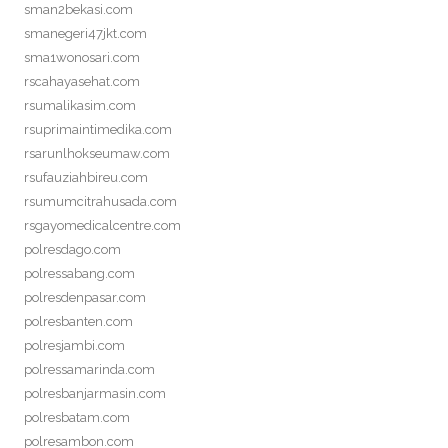
sman2bekasi.com
smanegeri47jkt.com
sma1wonosari.com
rscahayasehat.com
rsumalikasim.com
rsuprimaintimedika.com
rsarunlhokseumaw.com
rsufauziahbireu.com
rsumumcitrahusada.com
rsgayomedicalcentre.com
polresdago.com
polressabang.com
polresdenpasar.com
polresbanten.com
polresjambi.com
polressamarinda.com
polresbanjarmasin.com
polresbatam.com
polresambon.com