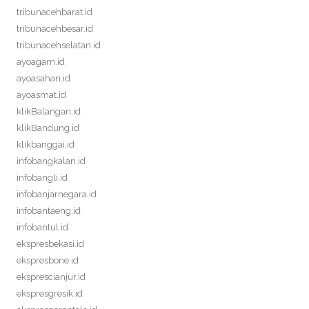
tribunacehbarat.id
tribunacehbesar.id
tribunacehselatan.id
ayoagam.id
ayoasahan.id
ayoasmat.id
klikBalangan.id
klikBandung.id
klikbanggai.id
infobangkalan.id
infobangli.id
infobanjarnegara.id
infobantaeng.id
infobantul.id
ekspresbekasi.id
ekspresbone.id
eksprescianjur.id
ekspresgresik.id