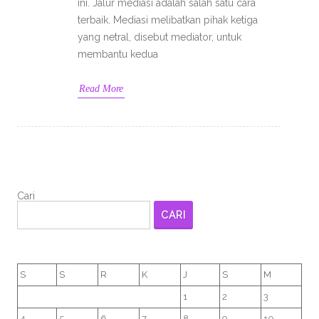
ini. Jalur mediasi adalah salah satu cara
terbaik. Mediasi melibatkan pihak ketiga
yang netral, disebut mediator, untuk
membantu kedua
Read More
Cari
CARI
S
S
R
K
J
S
M
1
2
3
4
5
6
7
8
9
10