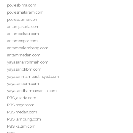
polresbima.com
polresmataram.com
polresdumai.com
antamjakarta.com
antambekasi.com
antambogor.com
antampalembang.com
antammedan.com
yayasanarrohmah.com
yayasanpkbm.com
yayasanmambaulirsyad.com
yayasanabm.com
yayasandharmawanita.com
PBSIjakarta.com
PBSIbogor.com
PBSImedan.com
PBSIlampung.com
PBSIkaltim.com