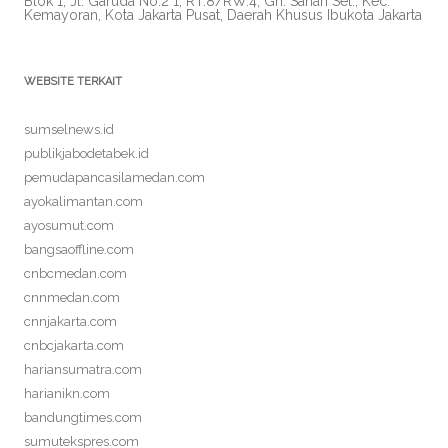
Blok 1, Jl. Garuda No.2 1, RT.8/RW.4, Gn. Sahari Sel., Kec.
Kemayoran, Kota Jakarta Pusat, Daerah Khusus Ibukota Jakarta
WEBSITE TERKAIT
sumselnews.id
publikjabodetabek.id
pemudapancasilamedan.com
ayokalimantan.com
ayosumut.com
bangsaoffline.com
cnbcmedan.com
cnnmedan.com
cnnjakarta.com
cnbcjakarta.com
hariansumatra.com
harianikn.com
bandungtimes.com
sumutekspres.com