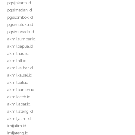
pgsijakarta.id
pgsimedan.id
pgsilombok.id
pgsimaluku.id
pgsimanado.id
akmilsumbar.id
akmilpapua.id
akmilriau.id
akmilntt.id
akmilkalbar.id
akmilkalsel.id
akmilbali.id
akmilbanten.id
akmilaceh.id
akmiljabar.id
akmiljateng.id
akmiljatim.id
imijatim.id
imijateng.id