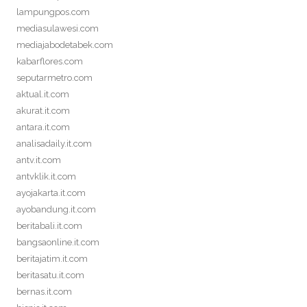
lampungpos.com
mediasulawesi.com
mediajabodetabek.com
kabarflores.com
seputarmetro.com
aktual.it.com
akurat.it.com
antara.it.com
analisadaily.it.com
antv.it.com
antvklik.it.com
ayojakarta.it.com
ayobandung.it.com
beritabali.it.com
bangsaonline.it.com
beritajatim.it.com
beritasatu.it.com
bernas.it.com