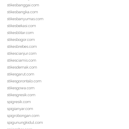
stikesbanggai.com
stikesbangka.com
stikesbanyumas.com
stikesbekasi.com
stikesblitar.com
stikesbogor.com
stikesbrebes.com
stikescianjur.com
stikesciamis.com
stikesdemak.com
stikesgarut.com
stikesgorontalo.com
stikesgowa.com
stikesgresik.com
spigresik.com
spigianyar.com
spigrobongan.com
spigunungkidul.com