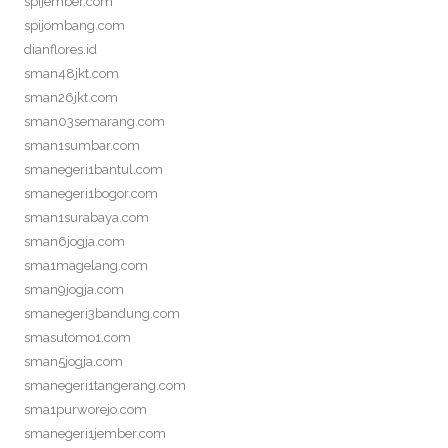
spijember.com
spijombang.com
dianflores.id
sman48jkt.com
sman26jkt.com
sman03semarang.com
sman1sumbar.com
smanegeri1bantul.com
smanegeri1bogor.com
sman1surabaya.com
sman6jogja.com
sma1magelang.com
sman9jogja.com
smanegeri3bandung.com
smasutomo1.com
sman5jogja.com
smanegeri1tangerang.com
sma1purworejo.com
smanegeri1jember.com