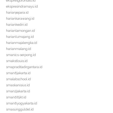
ekspresgorontalo.id
ekspresindramayu.id
harianjepara.id
hariankarawang.id
hariankediri.id
harianlamongan.id
harianlumajang.id
harianmajalengka.id
harianmalang.id
smanics-serpong.id
smakstlouis.id
smapraditadirgantara.id
sman8jakarta.id
smalabschool.id
smaskanisius.id
sman2jakarta.id
sman68jkt.id
sman8yogyakarta.id
smasungguldel.id