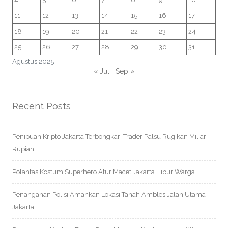
11
12
13
14
15
16
17
18
19
20
21
22
23
24
25
26
27
28
29
30
31
Agustus 2025
« Jul
Sep »
Recent Posts
Penipuan Kripto Jakarta Terbongkar: Trader Palsu Rugikan Miliar
Rupiah
Polantas Kostum Superhero Atur Macet Jakarta Hibur Warga
Penanganan Polisi Amankan Lokasi Tanah Ambles Jalan Utama
Jakarta