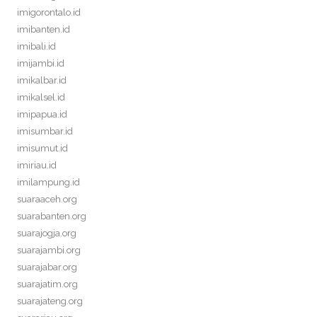
imigorontalo.id
imibanten.id
imibali.id
imijambi.id
imikalbar.id
imikalsel.id
imipapua.id
imisumbar.id
imisumut.id
imiriau.id
imilampung.id
suaraaceh.org
suarabanten.org
suarajogja.org
suarajambi.org
suarajabar.org
suarajatim.org
suarajateng.org