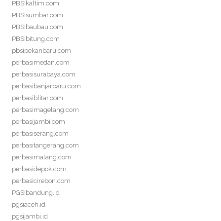
PBSIkaltim.com
PBSIsumbar.com
PBSIbaubau.com
PBSIbitung.com
pbsipekanbaru.com
perbasimedan.com
perbasisurabaya.com
perbasibanjarbaru.com
perbasiblitar.com
perbasimagelang.com
perbasijambi.com
perbasiserang.com
perbasitangerang.com
perbasimalang.com
perbasidepok.com
perbasicirebon.com
PGSIbandung.id
pgsiaceh.id
pgsijambi.id