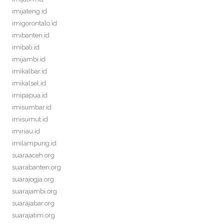
imijateng.id
imigorontalo.id
imibanten.id
imibali.id
imijambi.id
imikalbar.id
imikalsel.id
imipapua.id
imisumbar.id
imisumut.id
imiriau.id
imilampung.id
suaraaceh.org
suarabanten.org
suarajogja.org
suarajambi.org
suarajabar.org
suarajatim.org