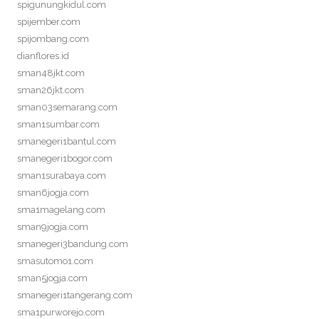
spigunungkidul.com
spijember.com
spijombang.com
dianflores.id
sman48jkt.com
sman26jkt.com
sman03semarang.com
sman1sumbar.com
smanegeri1bantul.com
smanegeri1bogor.com
sman1surabaya.com
sman6jogja.com
sma1magelang.com
sman9jogja.com
smanegeri3bandung.com
smasutomo1.com
sman5jogja.com
smanegeri1tangerang.com
sma1purworejo.com