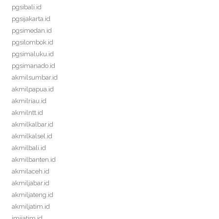
pgsibali.id
pgsijakarta.id
pgsimedan.id
pgsilombok.id
pgsimaluku.id
pgsimanado.id
akmilsumbar.id
akmilpapua.id
akmilriau.id
akmilntt.id
akmilkalbar.id
akmilkalsel.id
akmilbali.id
akmilbanten.id
akmilaceh.id
akmiljabar.id
akmiljateng.id
akmiljatim.id
imijatim.id