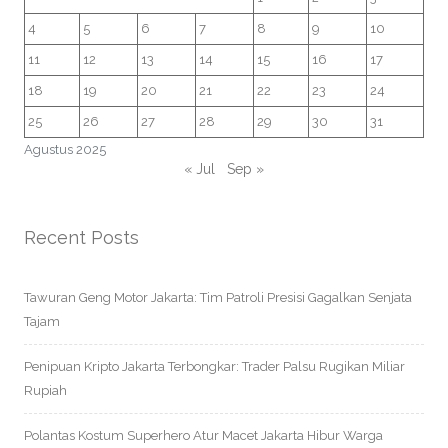
4
5
6
7
8
9
10
11
12
13
14
15
16
17
18
19
20
21
22
23
24
25
26
27
28
29
30
31
Agustus 2025
« Jul
Sep »
Recent Posts
Tawuran Geng Motor Jakarta: Tim Patroli Presisi Gagalkan Senjata
Tajam
Penipuan Kripto Jakarta Terbongkar: Trader Palsu Rugikan Miliar
Rupiah
Polantas Kostum Superhero Atur Macet Jakarta Hibur Warga