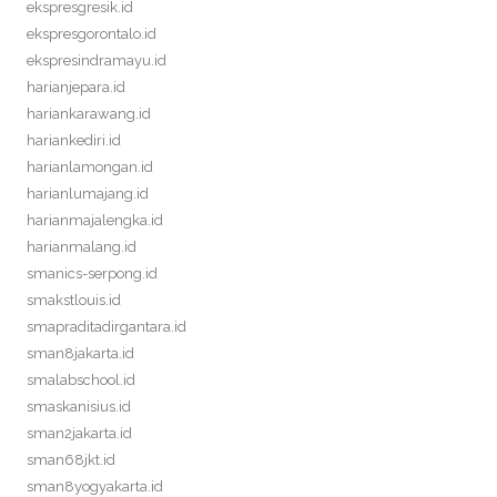
ekspresgresik.id
ekspresgorontalo.id
ekspresindramayu.id
harianjepara.id
hariankarawang.id
hariankediri.id
harianlamongan.id
harianlumajang.id
harianmajalengka.id
harianmalang.id
smanics-serpong.id
smakstlouis.id
smapraditadirgantara.id
sman8jakarta.id
smalabschool.id
smaskanisius.id
sman2jakarta.id
sman68jkt.id
sman8yogyakarta.id