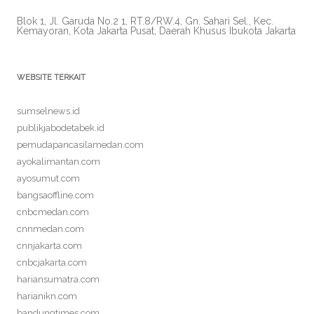
Blok 1, Jl. Garuda No.2 1, RT.8/RW.4, Gn. Sahari Sel., Kec.
Kemayoran, Kota Jakarta Pusat, Daerah Khusus Ibukota Jakarta
WEBSITE TERKAIT
sumselnews.id
publikjabodetabek.id
pemudapancasilamedan.com
ayokalimantan.com
ayosumut.com
bangsaoffline.com
cnbcmedan.com
cnnmedan.com
cnnjakarta.com
cnbcjakarta.com
hariansumatra.com
harianikn.com
bandungtimes.com