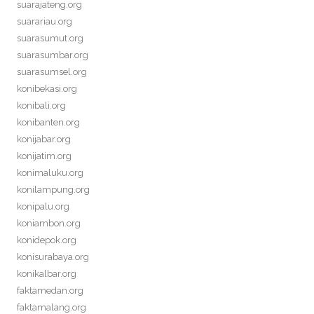
suarajateng.org
suarariau.org
suarasumut.org
suarasumbar.org
suarasumsel.org
konibekasi.org
konibali.org
konibanten.org
konijabar.org
konijatim.org
konimaluku.org
konilampung.org
konipalu.org
koniambon.org
konidepok.org
konisurabaya.org
konikalbar.org
faktamedan.org
faktamalang.org