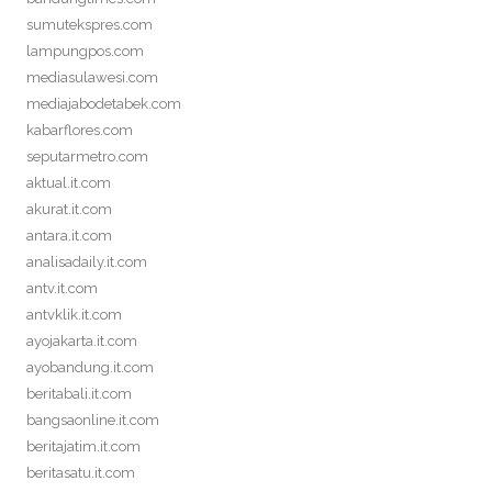
sumutekspres.com
lampungpos.com
mediasulawesi.com
mediajabodetabek.com
kabarflores.com
seputarmetro.com
aktual.it.com
akurat.it.com
antara.it.com
analisadaily.it.com
antv.it.com
antvklik.it.com
ayojakarta.it.com
ayobandung.it.com
beritabali.it.com
bangsaonline.it.com
beritajatim.it.com
beritasatu.it.com