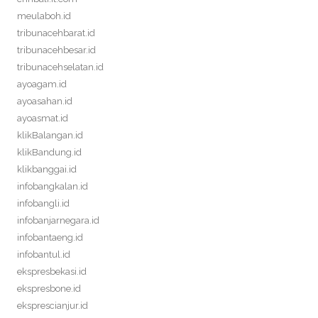
meulaboh.id
tribunacehbarat.id
tribunacehbesar.id
tribunacehselatan.id
ayoagam.id
ayoasahan.id
ayoasmat.id
klikBalangan.id
klikBandung.id
klikbanggai.id
infobangkalan.id
infobangli.id
infobanjarnegara.id
infobantaeng.id
infobantul.id
ekspresbekasi.id
ekspresbone.id
eksprescianjur.id