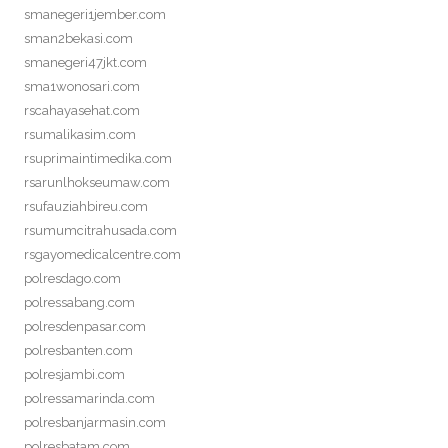
smanegeri1jember.com
sman2bekasi.com
smanegeri47jkt.com
sma1wonosari.com
rscahayasehat.com
rsumalikasim.com
rsuprimaintimedika.com
rsarunlhokseumaw.com
rsufauziahbireu.com
rsumumcitrahusada.com
rsgayomedicalcentre.com
polresdago.com
polressabang.com
polresdenpasar.com
polresbanten.com
polresjambi.com
polressamarinda.com
polresbanjarmasin.com
polresbatam.com