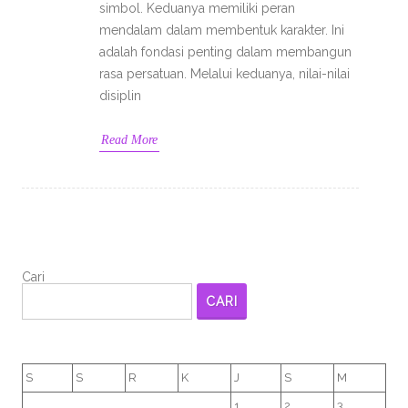
simbol. Keduanya memiliki peran
mendalam dalam membentuk karakter. Ini
adalah fondasi penting dalam membangun
rasa persatuan. Melalui keduanya, nilai-nilai
disiplin
Read More
Cari
CARI
S
S
R
K
J
S
M
1
2
3