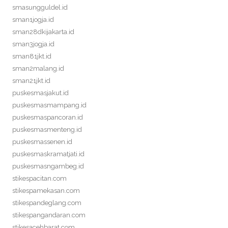
smasungguldel.id
sman1jogja.id
sman28dkijakarta.id
sman3jogja.id
sman81jkt.id
sman2malang.id
sman21jkt.id
puskesmasjakut.id
puskesmasmampang.id
puskesmaspancoran.id
puskesmasmenteng.id
puskesmassenen.id
puskesmaskramatjati.id
puskesmasngambeg.id
stikespacitan.com
stikespamekasan.com
stikespandeglang.com
stikespangandaran.com
stikesacehbarat.com