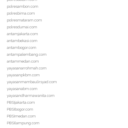
polresambon.com
polresbima.com
polresmataram.com
polresdumai.com
antamjakarta.com
antambekasi.com
antambogor.com
antampalembang.com
antammedan.com
yayasanarrohmah.com
yayasanpkbm.com
yayasanmambaulirsyad.com
yayasanabm.com
yayasandharmawanita.com
PBSIjakarta.com
PBSIbogor.com
PBSImedan.com
PBSIlampung.com