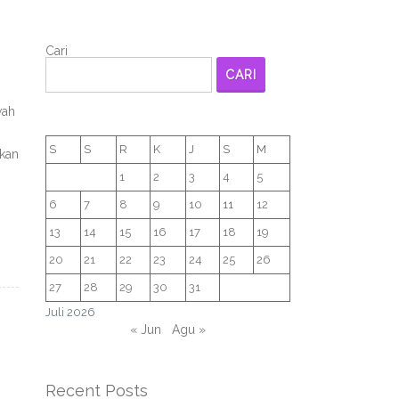
Cari
CARI
wah
S
S
R
K
J
S
M
kan
1
2
3
4
5
6
7
8
9
10
11
12
13
14
15
16
17
18
19
20
21
22
23
24
25
26
27
28
29
30
31
Juli 2026
« Jun
Agu »
Recent Posts