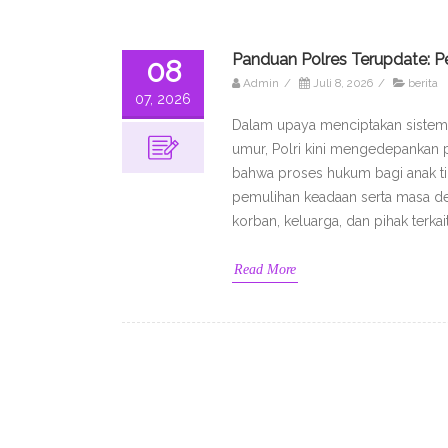
Panduan Polres Terupdate: P
08
Admin
/
Juli 8, 2026
/
berita
07, 2026
Dalam upaya menciptakan sistem 
umur, Polri kini mengedepankan pe
bahwa proses hukum bagi anak t
pemulihan keadaan serta masa de
korban, keluarga, dan pihak terka
Read More