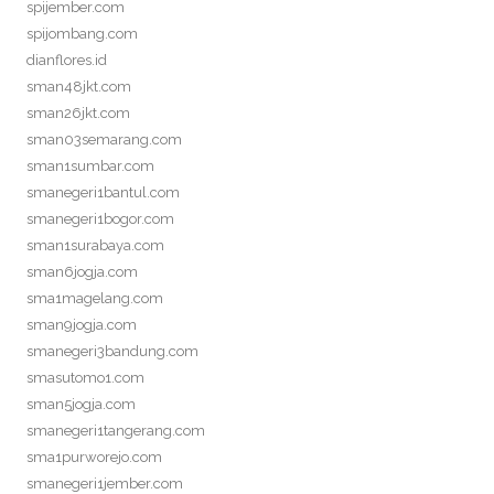
spijember.com
spijombang.com
dianflores.id
sman48jkt.com
sman26jkt.com
sman03semarang.com
sman1sumbar.com
smanegeri1bantul.com
smanegeri1bogor.com
sman1surabaya.com
sman6jogja.com
sma1magelang.com
sman9jogja.com
smanegeri3bandung.com
smasutomo1.com
sman5jogja.com
smanegeri1tangerang.com
sma1purworejo.com
smanegeri1jember.com