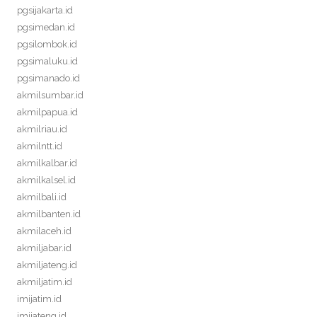
pgsijakarta.id
pgsimedan.id
pgsilombok.id
pgsimaluku.id
pgsimanado.id
akmilsumbar.id
akmilpapua.id
akmilriau.id
akmilntt.id
akmilkalbar.id
akmilkalsel.id
akmilbali.id
akmilbanten.id
akmilaceh.id
akmiljabar.id
akmiljateng.id
akmiljatim.id
imijatim.id
imijateng.id