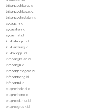
tribunacehbarat.id
tribunacehbesar.id
tribunacehselatan.id
ayoagam.id
ayoasahan.id
ayoasmat.id
klikBalangan.id
klikBandung.id
klikbanggai.id
infobangkalan.id
infobangli.id
infobanjarnegara.id
infobantaeng.id
infobantul.id
ekspresbekasi.id
ekspresbone.id
eksprescianjur.id
ekspresgresik.id