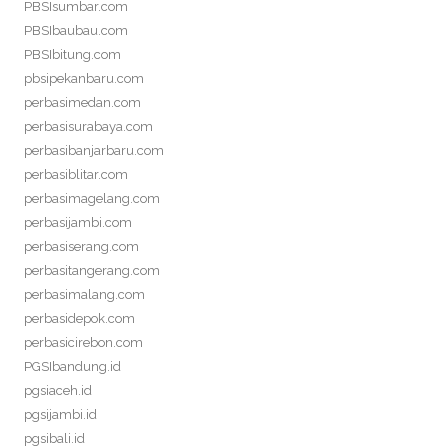
PBSIsumbar.com
PBSIbaubau.com
PBSIbitung.com
pbsipekanbaru.com
perbasimedan.com
perbasisurabaya.com
perbasibanjarbaru.com
perbasiblitar.com
perbasimagelang.com
perbasijambi.com
perbasiserang.com
perbasitangerang.com
perbasimalang.com
perbasidepok.com
perbasicirebon.com
PGSIbandung.id
pgsiaceh.id
pgsijambi.id
pgsibali.id