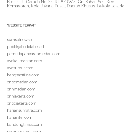
Blok 1, Jl. Garuda No.2 1, RT.8/RW.4, Gn. Sahari Sel., Kec.
Kemayoran, Kota Jakarta Pusat, Daerah Khusus Ibukota Jakarta
WEBSITE TERKAIT
sumselnews.id
publikjabodetabek.id
pemudapancasilamedan.com
ayokalimantan.com
ayosumut.com
bangsaoffline.com
cnbcmedan.com
cnnmedan.com
cnnjakarta.com
cnbcjakarta.com
hariansumatra.com
harianikn.com
bandungtimes.com
sumutekspres.com