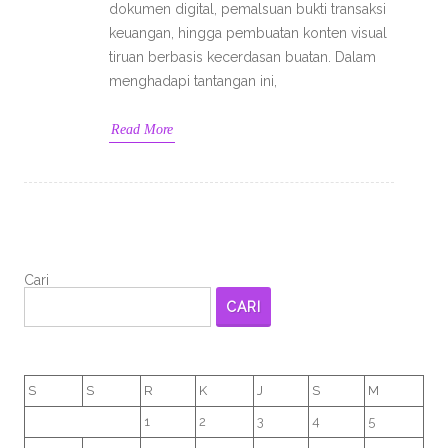
dokumen digital, pemalsuan bukti transaksi
keuangan, hingga pembuatan konten visual
tiruan berbasis kecerdasan buatan. Dalam
menghadapi tantangan ini,
Read More
Cari
CARI
S
S
R
K
J
S
M
1
2
3
4
5