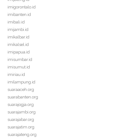
imigorontalo.id
imibanten.id
imibali.id
imijambi.id
imikalbar.id
imikalsel.id
imipapua.id
imisumbar.id
imisumut.id
imiriau.id
imilampung.id
suaraaceh.org
suarabanten.org
suarajogja.org
suarajambi.org
suarajabar.org
suarajatim.org
suarajateng.org