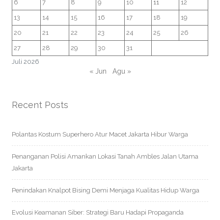
6
7
8
9
10
11
12
13
14
15
16
17
18
19
20
21
22
23
24
25
26
27
28
29
30
31
Juli 2026
« Jun
Agu »
Recent Posts
Polantas Kostum Superhero Atur Macet Jakarta Hibur Warga
Penanganan Polisi Amankan Lokasi Tanah Ambles Jalan Utama
Jakarta
Penindakan Knalpot Bising Demi Menjaga Kualitas Hidup Warga
Evolusi Keamanan Siber: Strategi Baru Hadapi Propaganda