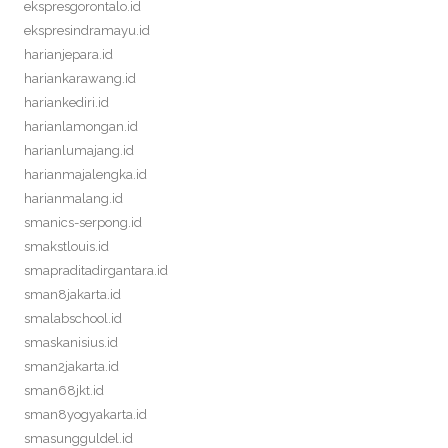
ekspresgorontalo.id
ekspresindramayu.id
harianjepara.id
hariankarawang.id
hariankediri.id
harianlamongan.id
harianlumajang.id
harianmajalengka.id
harianmalang.id
smanics-serpong.id
smakstlouis.id
smapraditadirgantara.id
sman8jakarta.id
smalabschool.id
smaskanisius.id
sman2jakarta.id
sman68jkt.id
sman8yogyakarta.id
smasungguldel.id