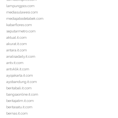
lampungpos.com
mediasulawesi.com
mediajabodetabek.com
kabarflores.com
seputarmetro.com
aktual.it.com
akurat.it.com
antara.it.com
analisadaily.it.com
antv.it.com
antvklik.it.com
ayojakarta.it.com
ayobandung.it.com
beritabali.it.com
bangsaonline.it.com
beritajatim.it.com
beritasatu.it.com
bernas.it.com