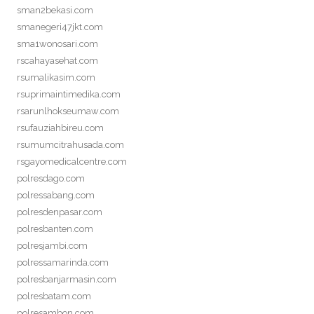
sman2bekasi.com
smanegeri47jkt.com
sma1wonosari.com
rscahayasehat.com
rsumalikasim.com
rsuprimaintimedika.com
rsarunlhokseumaw.com
rsufauziahbireu.com
rsumumcitrahusada.com
rsgayomedicalcentre.com
polresdago.com
polressabang.com
polresdenpasar.com
polresbanten.com
polresjambi.com
polressamarinda.com
polresbanjarmasin.com
polresbatam.com
polresambon.com