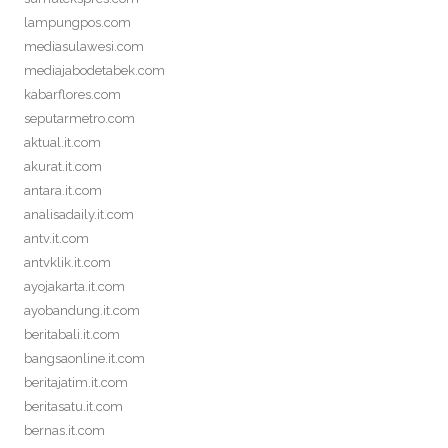
lampungpos.com
mediasulawesi.com
mediajabodetabek.com
kabarflores.com
seputarmetro.com
aktual.it.com
akurat.it.com
antara.it.com
analisadaily.it.com
antv.it.com
antvklik.it.com
ayojakarta.it.com
ayobandung.it.com
beritabali.it.com
bangsaonline.it.com
beritajatim.it.com
beritasatu.it.com
bernas.it.com