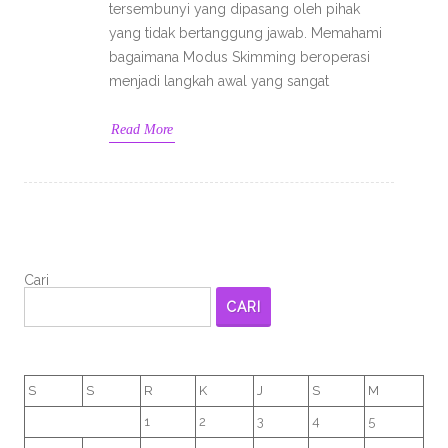
tersembunyi yang dipasang oleh pihak
yang tidak bertanggung jawab. Memahami
bagaimana Modus Skimming beroperasi
menjadi langkah awal yang sangat
Read More
Cari
CARI
S
S
R
K
J
S
M
1
2
3
4
5