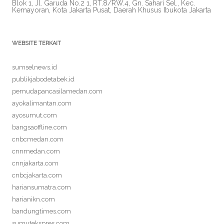
Blok 1, Jl. Garuda No.2 1, RT.8/RW.4, Gn. Sahari Sel., Kec.
Kemayoran, Kota Jakarta Pusat, Daerah Khusus Ibukota Jakarta
WEBSITE TERKAIT
sumselnews.id
publikjabodetabek.id
pemudapancasilamedan.com
ayokalimantan.com
ayosumut.com
bangsaoffline.com
cnbcmedan.com
cnnmedan.com
cnnjakarta.com
cnbcjakarta.com
hariansumatra.com
harianikn.com
bandungtimes.com
sumutekspres.com