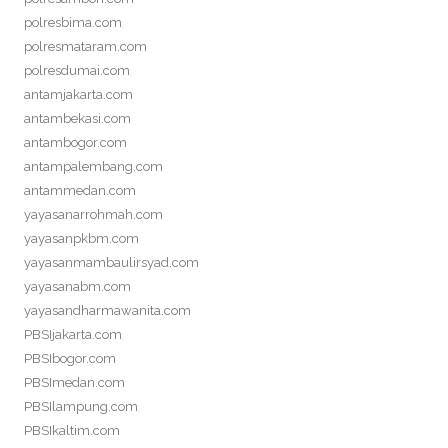
polresbima.com
polresmataram.com
polresdumai.com
antamjakarta.com
antambekasi.com
antambogor.com
antampalembang.com
antammedan.com
yayasanarrohmah.com
yayasanpkbm.com
yayasanmambaulirsyad.com
yayasanabm.com
yayasandharmawanita.com
PBSIjakarta.com
PBSIbogor.com
PBSImedan.com
PBSIlampung.com
PBSIkaltim.com