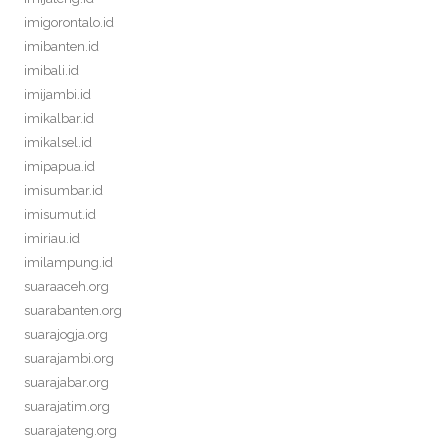
imigorontalo.id
imibanten.id
imibali.id
imijambi.id
imikalbar.id
imikalsel.id
imipapua.id
imisumbar.id
imisumut.id
imiriau.id
imilampung.id
suaraaceh.org
suarabanten.org
suarajogja.org
suarajambi.org
suarajabar.org
suarajatim.org
suarajateng.org