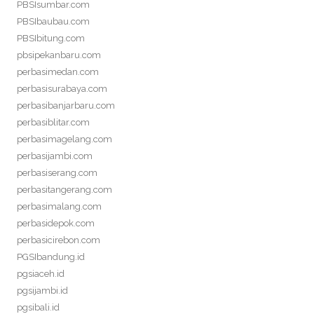
PBSIsumbar.com
PBSIbaubau.com
PBSIbitung.com
pbsipekanbaru.com
perbasimedan.com
perbasisurabaya.com
perbasibanjarbaru.com
perbasiblitar.com
perbasimagelang.com
perbasijambi.com
perbasiserang.com
perbasitangerang.com
perbasimalang.com
perbasidepok.com
perbasicirebon.com
PGSIbandung.id
pgsiaceh.id
pgsijambi.id
pgsibali.id