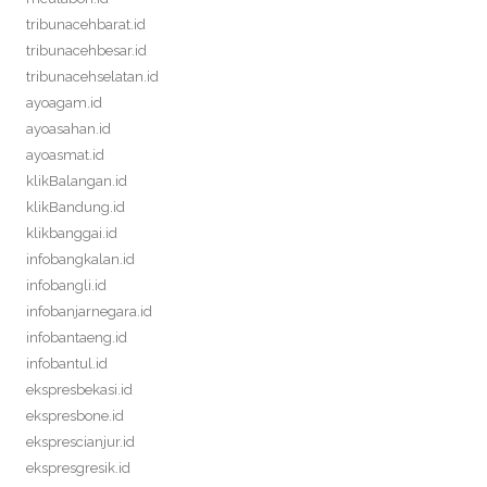
tribunacehbarat.id
tribunacehbesar.id
tribunacehselatan.id
ayoagam.id
ayoasahan.id
ayoasmat.id
klikBalangan.id
klikBandung.id
klikbanggai.id
infobangkalan.id
infobangli.id
infobanjarnegara.id
infobantaeng.id
infobantul.id
ekspresbekasi.id
ekspresbone.id
eksprescianjur.id
ekspresgresik.id