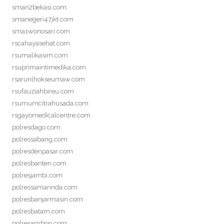
sman2bekasi.com
smanegeri47jkt.com
sma1wonosari.com
rscahayasehat.com
rsumalikasim.com
rsuprimaintimedika.com
rsarunlhokseumaw.com
rsufauziahbireu.com
rsumumcitrahusada.com
rsgayomedicalcentre.com
polresdago.com
polressabang.com
polresdenpasar.com
polresbanten.com
polresjambi.com
polressamarinda.com
polresbanjarmasin.com
polresbatam.com
polresambon.com