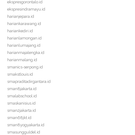
ekspresgorontalo.id
ekspresindramayu.id
harianjepara.id
hariankarawang.id
hariankediri.id
harianlamongan.id
harianlumajang.id
harianmajalengka.id
harianmalang.id
smanics-serpong.id
smakstlouis.id
smapraditadirgantara.id
sman8jakarta.id
smalabschool.id
smaskanisius.id
sman2jakarta.id
sman68jkt.id
sman8yogyakarta.id
smasungguldel.id