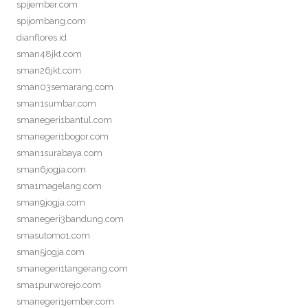
spijember.com
spijombang.com
dianflores.id
sman48jkt.com
sman26jkt.com
sman03semarang.com
sman1sumbar.com
smanegeri1bantul.com
smanegeri1bogor.com
sman1surabaya.com
sman6jogja.com
sma1magelang.com
sman9jogja.com
smanegeri3bandung.com
smasutomo1.com
sman5jogja.com
smanegeri1tangerang.com
sma1purworejo.com
smanegeri1jember.com