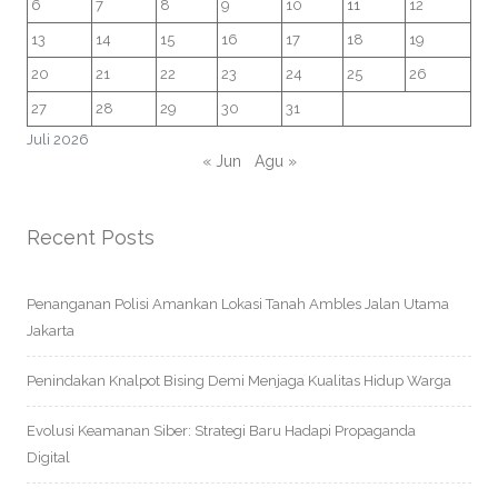
6
7
8
9
10
11
12
13
14
15
16
17
18
19
20
21
22
23
24
25
26
27
28
29
30
31
Juli 2026
« Jun
Agu »
Recent Posts
Penanganan Polisi Amankan Lokasi Tanah Ambles Jalan Utama
Jakarta
Penindakan Knalpot Bising Demi Menjaga Kualitas Hidup Warga
Evolusi Keamanan Siber: Strategi Baru Hadapi Propaganda
Digital