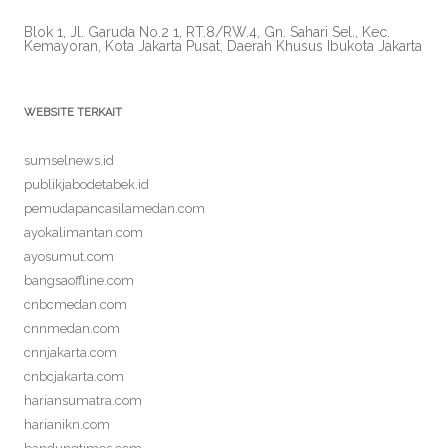
Blok 1, Jl. Garuda No.2 1, RT.8/RW.4, Gn. Sahari Sel., Kec.
Kemayoran, Kota Jakarta Pusat, Daerah Khusus Ibukota Jakarta
WEBSITE TERKAIT
sumselnews.id
publikjabodetabek.id
pemudapancasilamedan.com
ayokalimantan.com
ayosumut.com
bangsaoffline.com
cnbcmedan.com
cnnmedan.com
cnnjakarta.com
cnbcjakarta.com
hariansumatra.com
harianikn.com