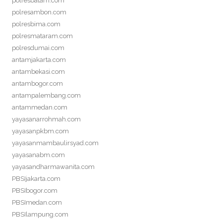
polresbatam.com
polresambon.com
polresbima.com
polresmataram.com
polresdumai.com
antamjakarta.com
antambekasi.com
antambogor.com
antampalembang.com
antammedan.com
yayasanarrohmah.com
yayasanpkbm.com
yayasanmambaulirsyad.com
yayasanabm.com
yayasandharmawanita.com
PBSIjakarta.com
PBSIbogor.com
PBSImedan.com
PBSIlampung.com