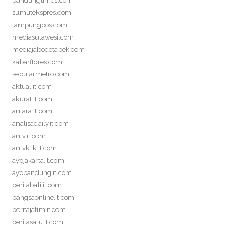
bandungtimes.com
sumutekspres.com
lampungpos.com
mediasulawesi.com
mediajabodetabek.com
kabarflores.com
seputarmetro.com
aktual.it.com
akurat.it.com
antara.it.com
analisadaily.it.com
antv.it.com
antvklik.it.com
ayojakarta.it.com
ayobandung.it.com
beritabali.it.com
bangsaonline.it.com
beritajatim.it.com
beritasatu.it.com