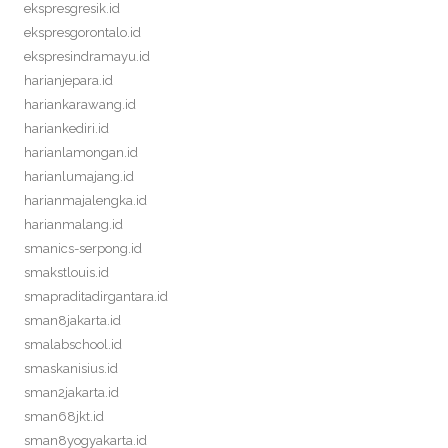
ekspresgresik.id
ekspresgorontalo.id
ekspresindramayu.id
harianjepara.id
hariankarawang.id
hariankediri.id
harianlamongan.id
harianlumajang.id
harianmajalengka.id
harianmalang.id
smanics-serpong.id
smakstlouis.id
smapraditadirgantara.id
sman8jakarta.id
smalabschool.id
smaskanisius.id
sman2jakarta.id
sman68jkt.id
sman8yogyakarta.id