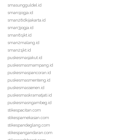
smasungguldel.id
sman1jogja.id
sman28dkijakarta.id
sman3jogja.id
sman81jkt.id
sman2malang.id
sman21jkt.id
puskesmasjakut.id
puskesmasmampang.id
puskesmaspancoran.id
puskesmasmenteng.id
puskesmassenen.id
puskesmaskramatjati.id
puskesmasngambeg.id
stikespacitan.com
stikespamekasan.com
stikespandeglang.com
stikespangandaran.com