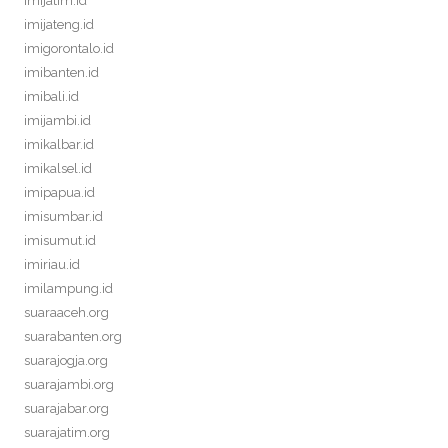
imijatim.id
imijateng.id
imigorontalo.id
imibanten.id
imibali.id
imijambi.id
imikalbar.id
imikalsel.id
imipapua.id
imisumbar.id
imisumut.id
imiriau.id
imilampung.id
suaraaceh.org
suarabanten.org
suarajogja.org
suarajambi.org
suarajabar.org
suarajatim.org