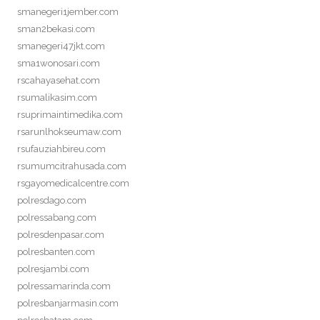
smanegeri1jember.com
sman2bekasi.com
smanegeri47jkt.com
sma1wonosari.com
rscahayasehat.com
rsumalikasim.com
rsuprimaintimedika.com
rsarunlhokseumaw.com
rsufauziahbireu.com
rsumumcitrahusada.com
rsgayomedicalcentre.com
polresdago.com
polressabang.com
polresdenpasar.com
polresbanten.com
polresjambi.com
polressamarinda.com
polresbanjarmasin.com