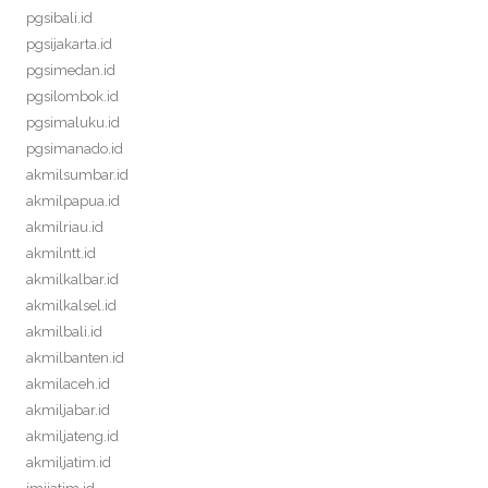
pgsibali.id
pgsijakarta.id
pgsimedan.id
pgsilombok.id
pgsimaluku.id
pgsimanado.id
akmilsumbar.id
akmilpapua.id
akmilriau.id
akmilntt.id
akmilkalbar.id
akmilkalsel.id
akmilbali.id
akmilbanten.id
akmilaceh.id
akmiljabar.id
akmiljateng.id
akmiljatim.id