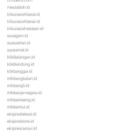
cnnbali.it.com
meulaboh.id
tribunacehbarat.id
tribunacehbesar.id
tribunacehselatan.id
ayoagam.id
ayoasahan.id
ayoasmat.id
klikBalangan.id
klikBandung.id
klikbanggai.id
infobangkalan.id
infobangli.id
infobanjarnegara.id
infobantaeng.id
infobantul.id
ekspresbekasi.id
ekspresbone.id
eksprescianjur.id