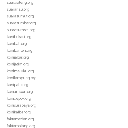
suarajateng.org
suarariau.org
suarasumut.org
suarasumbar.org
suarasumsel.org
konibekasi.org
konibali.org
konibanten.org
konijabar.org
konijatim.org
konimaluku.org
konilampung.org
konipalu.org
koniambon.org
konidepok.org
konisurabaya.org
konikalbar.org
faktamedan.org
faktamalang.org