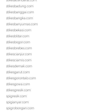
stikesacehbarat.com
stikesbadung.com
stikesbanggai.com
stikesbangka.com
stikesbanyumas.com
stikesbekasi.com
stikesblitar.com
stikesbogor.com
stikesbrebes.com
stikescianjur.com
stikesciamis.com
stikesdemak.com
stikesgarut.com
stikesgorontalo.com
stikesgowa.com
stikesgresik.com
spigresik.com
spigianyar.com
spigrobongan.com