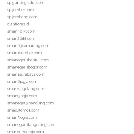
spigunungkidul.com
spijember.com
spijombang.com
dianflores.id
sman48jkt.com
sman26jkt.com
sman03semarang.com
sman1sumbar.com
smanegeri1bantul.com
smanegeri1bogor.com
sman1surabaya.com
sman6jogja.com
sma1magelang.com
sman9jogja.com
smanegeri3bandung.com
smasutomo1.com
sman5jogja.com
smanegeri1tangerang.com
sma1purworejo.com