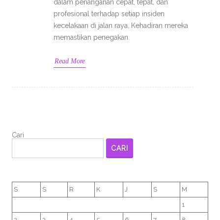
dalam penanganan cepat, tepat, dan
profesional terhadap setiap insiden
kecelakaan di jalan raya. Kehadiran mereka
memastikan penegakan
Read More
Cari
CARI
S
S
R
K
J
S
M
1
2
3
4
5
6
7
8