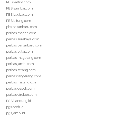
PBSIkaltim.com
PBSIsumbar.com
PBSIbaubau.com
PBSIbitung.com
pbsipekanbaru.com
perbasimedan.com
perbasisurabaya.com
perbasibanjarbaru.com
perbasiblitar.com
perbasimagelang.com
perbasijambi.com
perbasiserang.com
perbasitangerang.com
perbasimalang.com
perbasidepok.com
perbasicirebon.com
PGSIbandung.id
pgsiaceh.id
pgsijambi.id