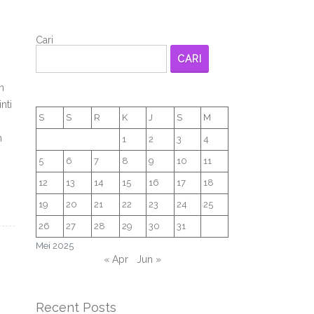
Cari
CARI
n
nti
S
S
R
K
J
S
M
n
n
1
2
3
4
5
6
7
8
9
10
11
12
13
14
15
16
17
18
19
20
21
22
23
24
25
26
27
28
29
30
31
Mei 2025
« Apr
Jun »
Recent Posts