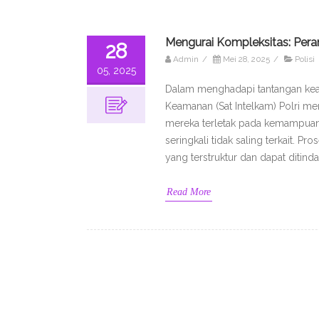
Mengurai Kompleksitas: Pera
28
Admin
/
Mei 28, 2025
/
Polisi
05, 2025
Dalam menghadapi tantangan kea
Keamanan (Sat Intelkam) Polri me
mereka terletak pada kemampuan
seringkali tidak saling terkait. 
yang terstruktur dan dapat ditind
Read More