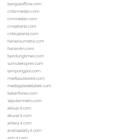
bangsaoffline.com
cnbcmedan.com
cnnmedan.com
cnnjakarta.com
cnbcjakarta.com
hariansumatra.com
harianikn.com
bandungtimes.com
sumutekspres.com
lampungpos.com
mediasulawesi.com
mediajabodetabek.com
kabarflores.com
seputarmetro.com
aktual.it.com
akurat.it.com
antara.it.com
analisadaily.it.com
antv.it.com