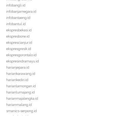
infobangli.id
infobanjarnegara.id
infobantaeng.id
infobantul.id
ekspresbekasi.id
ekspresbone.id
eksprescianjur.id
ekspresgresik.id
ekspresgorontalo.id
ekspresindramayu.id
harianjepara.id
hariankarawang.id
hariankediri.id
harianlamongan.id
harianlumajang.id
harianmajalengka.id
harianmalang.id
smanics-serpong.id