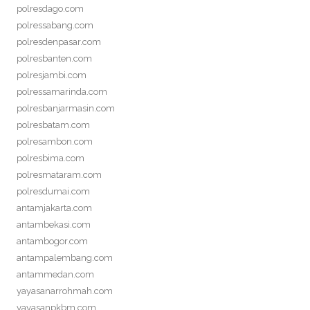
polresdago.com
polressabang.com
polresdenpasar.com
polresbanten.com
polresjambi.com
polressamarinda.com
polresbanjarmasin.com
polresbatam.com
polresambon.com
polresbima.com
polresmataram.com
polresdumai.com
antamjakarta.com
antambekasi.com
antambogor.com
antampalembang.com
antammedan.com
yayasanarrohmah.com
yayasanpkbm.com