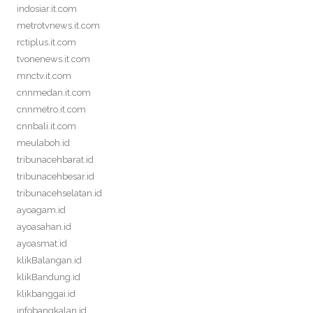
indosiar.it.com
metrotvnews.it.com
rctiplus.it.com
tvonenews.it.com
mnctv.it.com
cnnmedan.it.com
cnnmetro.it.com
cnnbali.it.com
meulaboh.id
tribunacehbarat.id
tribunacehbesar.id
tribunacehselatan.id
ayoagam.id
ayoasahan.id
ayoasmat.id
klikBalangan.id
klikBandung.id
klikbanggai.id
infobangkalan.id