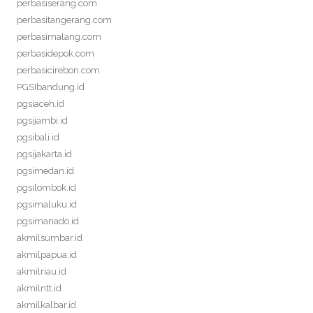
perbasiserang.com
perbasitangerang.com
perbasimalang.com
perbasidepok.com
perbasicirebon.com
PGSIbandung.id
pgsiaceh.id
pgsijambi.id
pgsibali.id
pgsijakarta.id
pgsimedan.id
pgsilombok.id
pgsimaluku.id
pgsimanado.id
akmilsumbar.id
akmilpapua.id
akmilriau.id
akmilntt.id
akmilkalbar.id