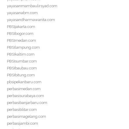
yayasanmambaulirsyad.com
yayasanabm.com
yayasandharmawanita.com
PBSIjakarta.com
PBSIbogor.com
PBSImedan.com
PBSIlampung.com
PBSIkaltim.com
PBSIsumbar.com
PBSIbaubau.com
PBSIbitung.com
pbsipekanbaru.com
perbasimedan.com
perbasisurabaya.com
perbasibanjarbaru.com
perbasiblitar.com
perbasimagelang.com
perbasijambi.com