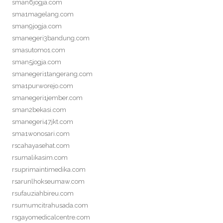
sman6jogja.com
sma1magelang.com
sman9jogja.com
smanegeri3bandung.com
smasutomo1.com
sman5jogja.com
smanegeri1tangerang.com
sma1purworejo.com
smanegeri1jember.com
sman2bekasi.com
smanegeri47jkt.com
sma1wonosari.com
rscahayasehat.com
rsumalikasim.com
rsuprimaintimedika.com
rsarunlhokseumaw.com
rsufauziahbireu.com
rsumumcitrahusada.com
rsgayomedicalcentre.com