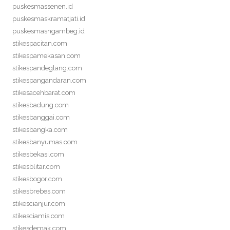
puskesmassenen.id
puskesmaskramatjati.id
puskesmasngambeg.id
stikespacitan.com
stikespamekasan.com
stikespandeglang.com
stikespangandaran.com
stikesacehbarat.com
stikesbadung.com
stikesbanggai.com
stikesbangka.com
stikesbanyumas.com
stikesbekasi.com
stikesblitar.com
stikesbogor.com
stikesbrebes.com
stikescianjur.com
stikesciamis.com
stikesdemak.com