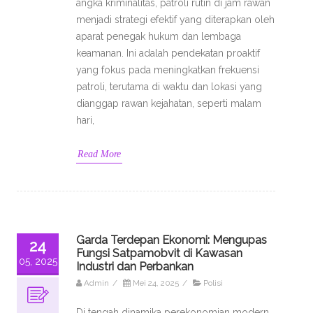
angka kriminalitas, patroli rutin di jam rawan
menjadi strategi efektif yang diterapkan oleh
aparat penegak hukum dan lembaga
keamanan. Ini adalah pendekatan proaktif
yang fokus pada meningkatkan frekuensi
patroli, terutama di waktu dan lokasi yang
dianggap rawan kejahatan, seperti malam
hari,
Read More
Garda Terdepan Ekonomi: Mengupas
24
Fungsi Satpamobvit di Kawasan
05, 2025
Industri dan Perbankan
Admin
/
Mei 24, 2025
/
Polisi
Di tengah dinamika perekonomian modern,