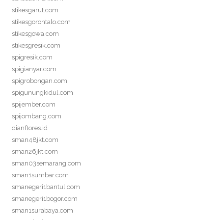
stikesgarut.com
stikesgorontalo.com
stikesgowa.com
stikesgresik.com
spigresik.com
spigianyar.com
spigrobongan.com
spigunungkidul.com
spijember.com
spijombang.com
dianflores.id
sman48jkt.com
sman26jkt.com
sman03semarang.com
sman1sumbar.com
smanegeri1bantul.com
smanegeri1bogor.com
sman1surabaya.com