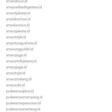
smakstlouis.id
smapraditadirgantara.id
sman8jakarta.id
smalabschool.id
smaskanisius.id
sman2jakarta.id
sman68jkt.id
sman8yogyakarta.id
smasungguldel.id
sman1jogja.id
sman28dkijakarta.id
sman3jogja.id
sman81jkt.id
sman2malang.id
sman21jkt.id
puskesmasjakut.id
puskesmasmampang.id
puskesmaspancoran.id
puskesmasmenteng.id