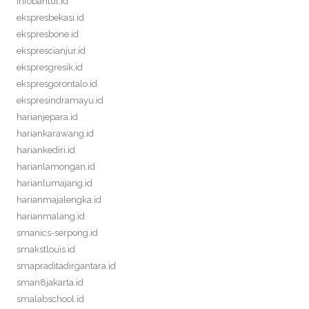
infobantul.id
ekspresbekasi.id
ekspresbone.id
eksprescianjur.id
ekspresgresik.id
ekspresgorontalo.id
ekspresindramayu.id
harianjepara.id
hariankarawang.id
hariankediri.id
harianlamongan.id
harianlumajang.id
harianmajalengka.id
harianmalang.id
smanics-serpong.id
smakstlouis.id
smapraditadirgantara.id
sman8jakarta.id
smalabschool.id