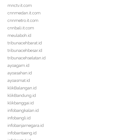
mnctv.it.com
cnnmedan.it.com
cnnmetro.it.com
cnnbali.it.com
meulaboh.id
tribunacehbarat.id
tribunacehbesar.id
tribunacehselatan.id
ayoagam.id
ayoasahan.id
ayoasmat.id
klikBalangan.id
klikBandung.id
klikbanggai.id
infobangkalan.id
infobangli.id
infobanjarnegara.id
infobantaeng.id