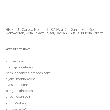
Blok 1, Jl. Garuda No.2 1, RT.8/RW.4, Gn. Sahari Sel., Kec.
Kemayoran, Kota Jakarta Pusat, Daerah Khusus Ibukota Jakarta
WEBSITE TERKAIT
sumselnews.id
publikjabodetabek.id
pemudapancasilamedan.com
ayokalimantan.com
ayosumut.com
bangsaoffline.com
cnbcmedan.com
cnnmedan.com
cnnjakarta.com