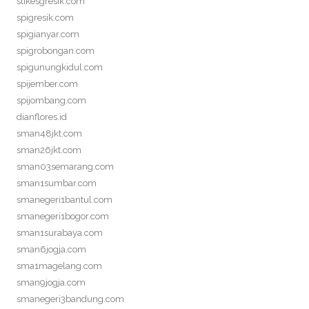
stikesgresik.com
spigresik.com
spigianyar.com
spigrobongan.com
spigunungkidul.com
spijember.com
spijombang.com
dianflores.id
sman48jkt.com
sman26jkt.com
sman03semarang.com
sman1sumbar.com
smanegeri1bantul.com
smanegeri1bogor.com
sman1surabaya.com
sman6jogja.com
sma1magelang.com
sman9jogja.com
smanegeri3bandung.com