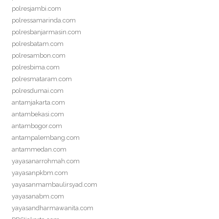
polresjambi.com
polressamarinda.com
polresbanjarmasin.com
polresbatam.com
polresambon.com
polresbima.com
polresmataram.com
polresdumai.com
antamjakarta.com
antambekasi.com
antambogor.com
antampalembang.com
antammedan.com
yayasanarrohmah.com
yayasanpkbm.com
yayasanmambaulirsyad.com
yayasanabm.com
yayasandharmawanita.com