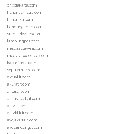
cnbcjakarta.com
hariansumatra.com
harianikn.com
bandungtimes.com
sumutekspres.com
lampungpos.com
mediasulawesi.com
mediajabodetabek.com
kabarflores.com
seputarmetro.com
aktual.it.com
akurat.it.com
antara.it.com
analisadaily.it.com
antv.it.com
antvklik.it.com
ayojakarta.it.com
ayobandung.it.com