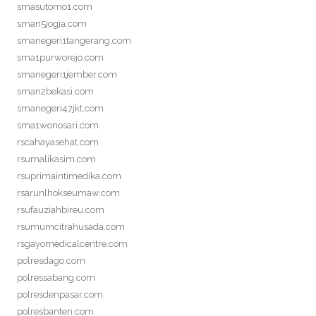
smasutomo1.com
sman5jogja.com
smanegeri1tangerang.com
sma1purworejo.com
smanegeri1jember.com
sman2bekasi.com
smanegeri47jkt.com
sma1wonosari.com
rscahayasehat.com
rsumalikasim.com
rsuprimaintimedika.com
rsarunlhokseumaw.com
rsufauziahbireu.com
rsumumcitrahusada.com
rsgayomedicalcentre.com
polresdago.com
polressabang.com
polresdenpasar.com
polresbanten.com