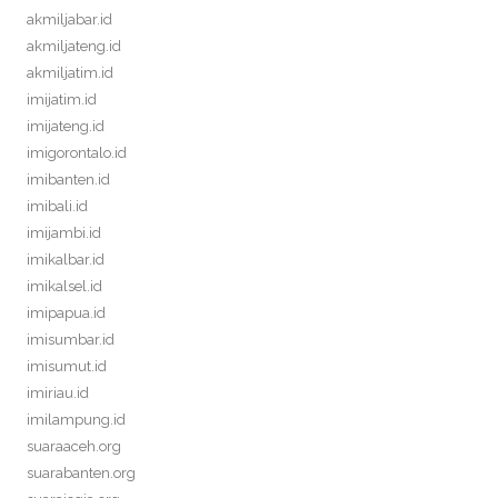
akmiljabar.id
akmiljateng.id
akmiljatim.id
imijatim.id
imijateng.id
imigorontalo.id
imibanten.id
imibali.id
imijambi.id
imikalbar.id
imikalsel.id
imipapua.id
imisumbar.id
imisumut.id
imiriau.id
imilampung.id
suaraaceh.org
suarabanten.org