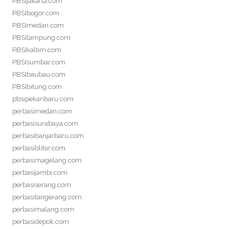
PBSIjakarta.com
PBSIbogor.com
PBSImedan.com
PBSIlampung.com
PBSIkaltim.com
PBSIsumbar.com
PBSIbaubau.com
PBSIbitung.com
pbsipekanbaru.com
perbasimedan.com
perbasisurabaya.com
perbasibanjarbaru.com
perbasiblitar.com
perbasimagelang.com
perbasijambi.com
perbasiserang.com
perbasitangerang.com
perbasimalang.com
perbasidepok.com