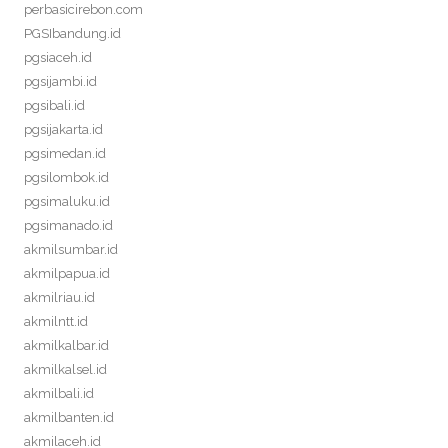
perbasicirebon.com
PGSIbandung.id
pgsiaceh.id
pgsijambi.id
pgsibali.id
pgsijakarta.id
pgsimedan.id
pgsilombok.id
pgsimaluku.id
pgsimanado.id
akmilsumbar.id
akmilpapua.id
akmilriau.id
akmilntt.id
akmilkalbar.id
akmilkalsel.id
akmilbali.id
akmilbanten.id
akmilaceh.id