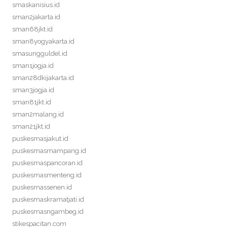
smaskanisius.id
sman2jakarta.id
sman68jkt.id
sman8yogyakarta.id
smasungguldel.id
sman1jogja.id
sman28dkijakarta.id
sman3jogja.id
sman81jkt.id
sman2malang.id
sman21jkt.id
puskesmasjakut.id
puskesmasmampang.id
puskesmaspancoran.id
puskesmasmenteng.id
puskesmassenen.id
puskesmaskramatjati.id
puskesmasngambeg.id
stikespacitan.com