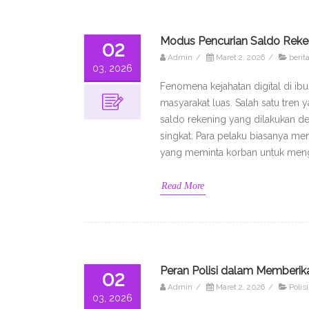
Modus Pencurian Saldo Reken
02
Admin
/
Maret 2, 2026
/
berit
03, 2026
Fenomena kejahatan digital di ib
masyarakat luas. Salah satu tre
saldo rekening yang dilakukan 
singkat. Para pelaku biasanya me
yang meminta korban untuk meng
Read More
Peran Polisi dalam Memberi
02
Admin
/
Maret 2, 2026
/
Polisi
03, 2026