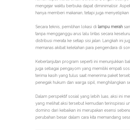
mengejar waktu berbuka dapat diminimalisir. Aspek 
hanya memberi makanan, tetapi juga menyelipkan p
Secara teknis, pemilihan lokasi di
lampu merah
san
tanpa mengganggu arus lalu lintas secara keselu
distribusi merata ke setiap sisi jalan. Langkah ini
memanas akibat kelelahan para pengendara di sore
Keberlanjutan program seperti ini menunjukkan ba
juga sebagai pengayom yang memiliki empati sosia
terima kasih yang tulus saat menerima paket terse
penegak hukum dan warga sipil, menghilangkan sek
Dalam perspektif sosial yang lebih luas, aksi ini
yang melihat aksi tersebut kemudian terinspirasi
domino dari kebaikan ini merupakan esensi sebenar
perubahan besar dalam cara kita memandang ses