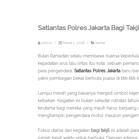
Satlantas Polres Jakarta Bagi Tak
Admin
/
Maret 1, 2026
/
berita
Bulan Ramadan selalu membawa nuansa kepedulian 
kepadatan arus lalu lintas ibu kota, sebuah peman
para pengendara.
Satlantas Polres Jakarta
baru-bar
yakni pembagian bekal berbuka puasa di titik-titik 
Lampu merah yang biasanya menjadi simbol kejenuha
kebaikan. Kegiatan ini bukan sekadar rutinitas tahu
terutama bagi mereka yang masih harus berjuang 
menghampiri pengendara motor maupun pengemu
Fokus utama dari kegiatan
bagi takjil
ini adalah par
rumah tepat waktu untuk berbuka. Dengan adanya di