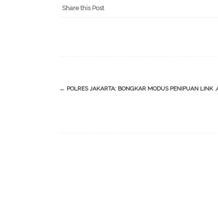
Share this Post
Post
←
POLRES JAKARTA: BONGKAR MODUS PENIPUAN LINK .
navigation