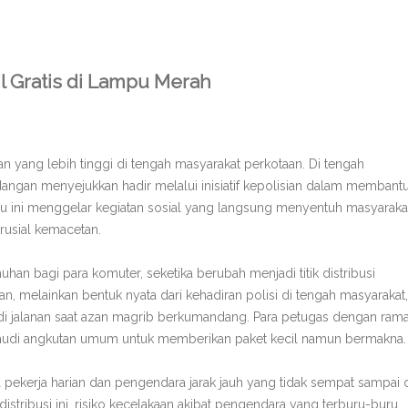
jil Gratis di Lampu Merah
yang lebih tinggi di tengah masyarakat perkotaan. Di tengah
dangan menyejukkan hadir melalui inisiatif kepolisian dalam membant
u ini menggelar kegiatan sosial yang langsung menyentuh masyaraka
krusial kemacetan.
n bagi para komuter, seketika berubah menjadi titik distribusi
nan, melainkan bentuk nyata dari kehadiran polisi di tengah masyarakat,
di jalanan saat azan magrib berkumandang. Para petugas dengan ram
di angkutan umum untuk memberikan paket kecil namun bermakna.
a pekerja harian dan pengendara jarak jauh yang tidak sempat sampai 
stribusi ini, risiko kecelakaan akibat pengendara yang terburu-buru