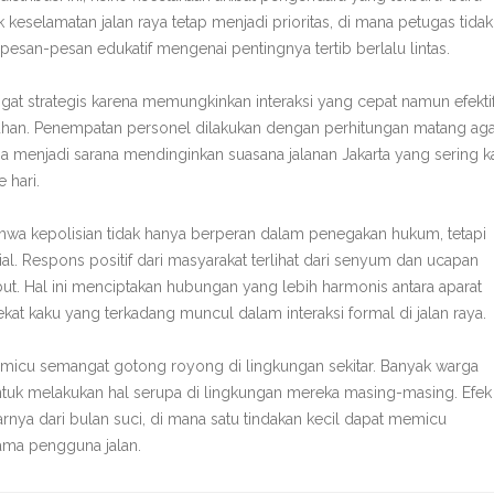
keselamatan jalan raya tetap menjadi prioritas, di mana petugas tidak
esan-pesan edukatif mengenai pentingnya tertib berlalu lintas.
gat strategis karena memungkinkan interaksi yang cepat namun efekti
ruhan. Penempatan personel dilakukan dengan perhitungan matang ag
 juga menjadi sarana mendinginkan suasana jalanan Jakarta yang sering ka
 hari.
hwa kepolisian tidak hanya berperan dalam penegakan hukum, tetapi
l. Respons positif dari masyarakat terlihat dari senyum dan ucapan
but. Hal ini menciptakan hubungan yang lebih harmonis antara aparat
at kaku yang terkadang muncul dalam interaksi formal di jalan raya.
 memicu semangat gotong royong di lingkungan sekitar. Banyak warga
 untuk melakukan hal serupa di lingkungan mereka masing-masing. Efek
nya dari bulan suci, di mana satu tindakan kecil dapat memicu
ama pengguna jalan.