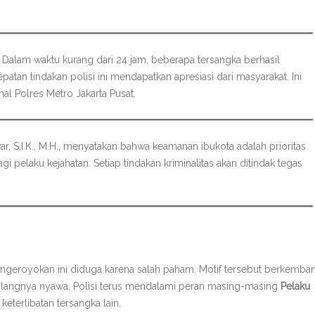
 Dalam waktu kurang dari 24 jam, beberapa tersangka berhasil
tan tindakan polisi ini mendapatkan apresiasi dari masyarakat. Ini
nal Polres Metro Jakarta Pusat.
r, S.I.K., M.H., menyatakan bahwa keamanan ibukota adalah prioritas
i pelaku kejahatan. Setiap tindakan kriminalitas akan ditindak tegas
pengeroyokan ini diduga karena salah paham. Motif tersebut berkemba
ilangnya nyawa. Polisi terus mendalami peran masing-masing
Pelaku
eterlibatan tersangka lain.