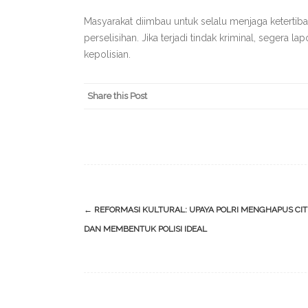
Masyarakat diimbau untuk selalu menjaga keterti
perselisihan. Jika terjadi tindak kriminal, segera 
kepolisian.
Share this Post
Post
←
REFORMASI KULTURAL: UPAYA POLRI MENGHAPUS CI
navigation
DAN MEMBENTUK POLISI IDEAL