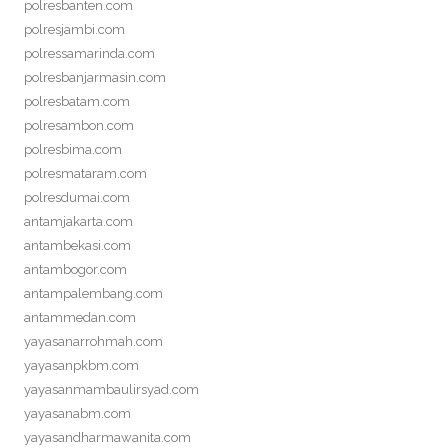
polresbanten.com
polresjambi.com
polressamarinda.com
polresbanjarmasin.com
polresbatam.com
polresambon.com
polresbima.com
polresmataram.com
polresdumai.com
antamjakarta.com
antambekasi.com
antambogor.com
antampalembang.com
antammedan.com
yayasanarrohmah.com
yayasanpkbm.com
yayasanmambaulirsyad.com
yayasanabm.com
yayasandharmawanita.com