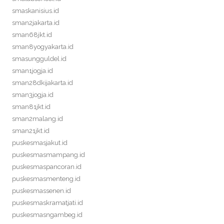
smaskanisius.id
sman2jakarta.id
sman68jkt.id
sman8yogyakarta.id
smasungguldel.id
sman1jogja.id
sman28dkijakarta.id
sman3jogja.id
sman81jkt.id
sman2malang.id
sman21jkt.id
puskesmasjakut.id
puskesmasmampang.id
puskesmaspancoran.id
puskesmasmenteng.id
puskesmassenen.id
puskesmaskramatjati.id
puskesmasngambeg.id