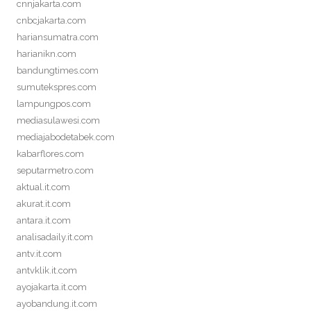
cnnjakarta.com
cnbcjakarta.com
hariansumatra.com
harianikn.com
bandungtimes.com
sumutekspres.com
lampungpos.com
mediasulawesi.com
mediajabodetabek.com
kabarflores.com
seputarmetro.com
aktual.it.com
akurat.it.com
antara.it.com
analisadaily.it.com
antv.it.com
antvklik.it.com
ayojakarta.it.com
ayobandung.it.com