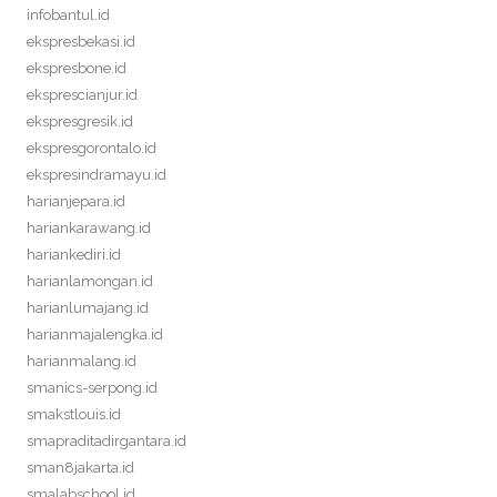
infobantul.id
ekspresbekasi.id
ekspresbone.id
eksprescianjur.id
ekspresgresik.id
ekspresgorontalo.id
ekspresindramayu.id
harianjepara.id
hariankarawang.id
hariankediri.id
harianlamongan.id
harianlumajang.id
harianmajalengka.id
harianmalang.id
smanics-serpong.id
smakstlouis.id
smapraditadirgantara.id
sman8jakarta.id
smalabschool.id