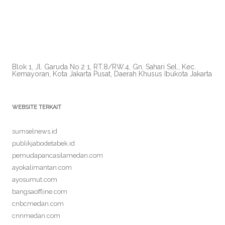
Blok 1, Jl. Garuda No.2 1, RT.8/RW.4, Gn. Sahari Sel., Kec.
Kemayoran, Kota Jakarta Pusat, Daerah Khusus Ibukota Jakarta
WEBSITE TERKAIT
sumselnews.id
publikjabodetabek.id
pemudapancasilamedan.com
ayokalimantan.com
ayosumut.com
bangsaoffline.com
cnbcmedan.com
cnnmedan.com