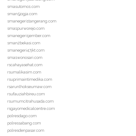
smasutomo1.com
sman5jogja.com
smanegeri1tangerang.com
sma1purworejo.com
smanegeri1jember.com
sman2bekasi.com
smanegeri47jkt.com
sma1wonosari.com
rscahayasehat.com
rsumalikasim.com
rsuprimaintimedika.com
rsarunlhokseumaw.com
rsufauziahbireu.com
rsumumcitrahusada.com
rsgayomedicalcentre.com
polresdago.com
polressabang.com
polresdenpasar.com