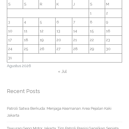
S
S
R
K
J
S
M
1
2
3
4
5
6
7
8
9
10
11
12
13
14
15
16
17
18
19
20
21
22
23
24
25
26
27
28
29
30
31
Agustus 2026
« Jul
Recent Posts
Patroli Satwa Berkuda: Menjaga Keamanan Area Pejalan Kaki
Jakarta
Tawuran Geng Motor Jakarta: Tim Patroli Presisi Gagalkan Senjata