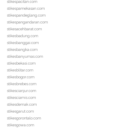
stikespacitan.com
stikespamekasan.com
stikespandeglang.com
stikespangandaran.com
stikesacehbarat.com
stikesbadung.com
stikesbanggai.com
stikesbangka.com
stikesbanyumas.com
stikesbekasi.com
stikesblitar.com
stikesbogor.com
stikesbrebes.com
stikescianjur.com
stikesciamis.com
stikesdemak.com
stikesgarut.com
stikesgorontalo.com
stikesgowa.com