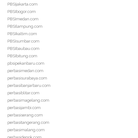
PBSIjakarta.com
PBSIbogor.com
PBSImedan.com
PBSIlampung.com
PBSIkaltim.com
PBSIsumbar.com
PBSIbaubau.com
PBSIbitung.com
pbsipekanbaru.com
perbasimedan.com
perbasisurabaya.com
perbasibanjarbaru.com
perbasiblitar.com
perbasimagelang.com
perbasijambi.com
perbasiserang.com
perbasitangerang.com
perbasimalang.com
perbasidepok.com