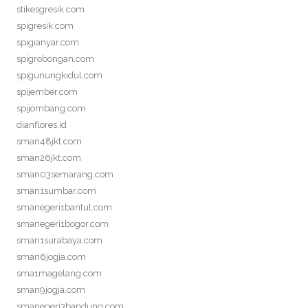
stikesgresik.com
spigresik.com
spigianyar.com
spigrobongan.com
spigunungkidul.com
spijember.com
spijombang.com
dianflores.id
sman48jkt.com
sman26jkt.com
sman03semarang.com
sman1sumbar.com
smanegeri1bantul.com
smanegeri1bogor.com
sman1surabaya.com
sman6jogja.com
sma1magelang.com
sman9jogja.com
smanegeri3bandung.com