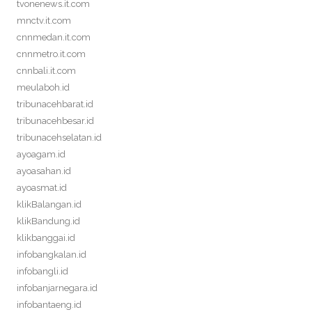
tvonenews.it.com
mnctv.it.com
cnnmedan.it.com
cnnmetro.it.com
cnnbali.it.com
meulaboh.id
tribunacehbarat.id
tribunacehbesar.id
tribunacehselatan.id
ayoagam.id
ayoasahan.id
ayoasmat.id
klikBalangan.id
klikBandung.id
klikbanggai.id
infobangkalan.id
infobangli.id
infobanjarnegara.id
infobantaeng.id