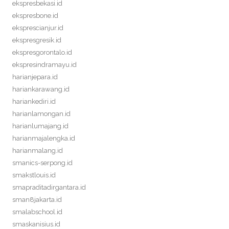
ekspresbekasi.id
ekspresbone.id
eksprescianjur.id
ekspresgresik.id
ekspresgorontalo.id
ekspresindramayu.id
harianjepara.id
hariankarawang.id
hariankediri.id
harianlamongan.id
harianlumajang.id
harianmajalengka.id
harianmalang.id
smanics-serpong.id
smakstlouis.id
smapraditadirgantara.id
sman8jakarta.id
smalabschool.id
smaskanisius.id