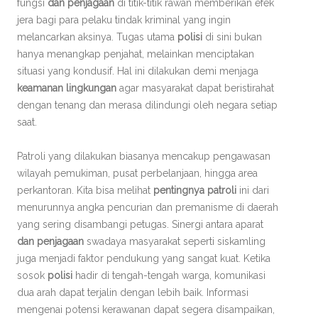
fungsi
dan penjagaan
di titik-titik rawan memberikan efek
jera bagi para pelaku tindak kriminal yang ingin
melancarkan aksinya. Tugas utama
polisi
di sini bukan
hanya menangkap penjahat, melainkan menciptakan
situasi yang kondusif. Hal ini dilakukan demi menjaga
keamanan lingkungan
agar masyarakat dapat beristirahat
dengan tenang dan merasa dilindungi oleh negara setiap
saat.
Patroli yang dilakukan biasanya mencakup pengawasan
wilayah pemukiman, pusat perbelanjaan, hingga area
perkantoran. Kita bisa melihat
pentingnya patroli
ini dari
menurunnya angka pencurian dan premanisme di daerah
yang sering disambangi petugas. Sinergi antara aparat
dan penjagaan
swadaya masyarakat seperti siskamling
juga menjadi faktor pendukung yang sangat kuat. Ketika
sosok
polisi
hadir di tengah-tengah warga, komunikasi
dua arah dapat terjalin dengan lebih baik. Informasi
mengenai potensi kerawanan dapat segera disampaikan,