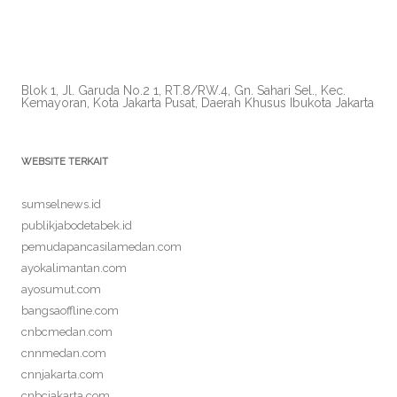
Blok 1, Jl. Garuda No.2 1, RT.8/RW.4, Gn. Sahari Sel., Kec.
Kemayoran, Kota Jakarta Pusat, Daerah Khusus Ibukota Jakarta
WEBSITE TERKAIT
sumselnews.id
publikjabodetabek.id
pemudapancasilamedan.com
ayokalimantan.com
ayosumut.com
bangsaoffline.com
cnbcmedan.com
cnnmedan.com
cnnjakarta.com
cnbcjakarta.com