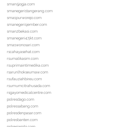
sman5jogja.com
smanegeri1tangerang.com
sma1purworejo.com
smanegeri1jember.com
sman2bekasi.com
smanegeri47jkt.com
sma1wonosari.com
rscahayasehat.com
rsumalikasim.com
rsuprimaintimedika.com
rsarunlhokseumaw.com
rsufauziahbireu.com
rsumumcitrahusada.com
rsgayomedicalcentre.com
polresdago.com
polressabang.com
polresdenpasar.com
polresbanten.com
polresjambi.com