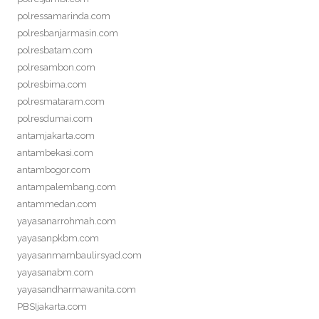
polressamarinda.com
polresbanjarmasin.com
polresbatam.com
polresambon.com
polresbima.com
polresmataram.com
polresdumai.com
antamjakarta.com
antambekasi.com
antambogor.com
antampalembang.com
antammedan.com
yayasanarrohmah.com
yayasanpkbm.com
yayasanmambaulirsyad.com
yayasanabm.com
yayasandharmawanita.com
PBSIjakarta.com