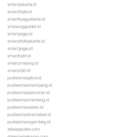
sman2jakarta.id
sman68jkt.id
sman8yogyakarta.id
smasungguldel.id
sman1jogja.id
sman28dkijakarta.id
sman3jogja.id
sman81jkt.id
sman2malang.id
sman21jkt.id
puskesmasjakut.id
puskesmasmampang.id
puskesmaspancoran.id
puskesmasmenteng.id
puskesmassenen.id
puskesmaskramatjati.id
puskesmasngambeg.id
stikespacitan.com
stikespamekasan.com