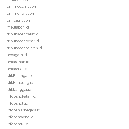
cnnmedan.it.com
cnnmetro.it.com
cnnbali.it.com
meulaboh.id
tribunacehbarat.id
tribunacehbesar.id
tribunacehselatan.id
ayoagam.id
ayoasahan.id
ayoasmat.id
klikBalangan.id
klikBandung.id
klikbanggai.id
infobangkalan.id
infobangli.id
infobanjarnegara.id
infobantaeng.id
infobantul.id