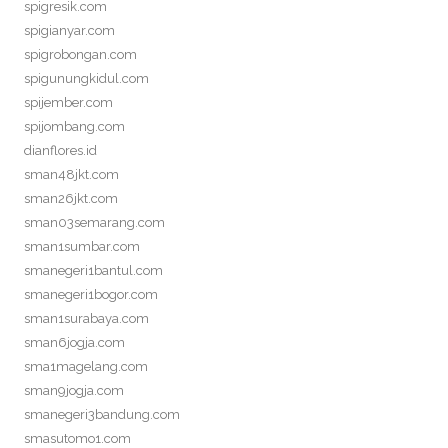
spigresik.com
spigianyar.com
spigrobongan.com
spigunungkidul.com
spijember.com
spijombang.com
dianflores.id
sman48jkt.com
sman26jkt.com
sman03semarang.com
sman1sumbar.com
smanegeri1bantul.com
smanegeri1bogor.com
sman1surabaya.com
sman6jogja.com
sma1magelang.com
sman9jogja.com
smanegeri3bandung.com
smasutomo1.com