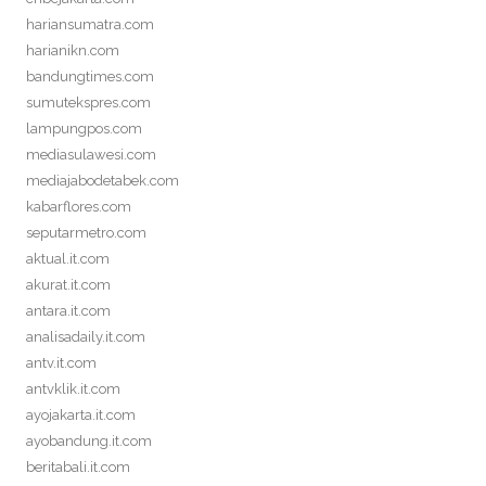
hariansumatra.com
harianikn.com
bandungtimes.com
sumutekspres.com
lampungpos.com
mediasulawesi.com
mediajabodetabek.com
kabarflores.com
seputarmetro.com
aktual.it.com
akurat.it.com
antara.it.com
analisadaily.it.com
antv.it.com
antvklik.it.com
ayojakarta.it.com
ayobandung.it.com
beritabali.it.com