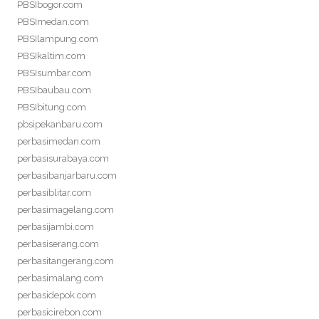
PBSIbogor.com
PBSImedan.com
PBSIlampung.com
PBSIkaltim.com
PBSIsumbar.com
PBSIbaubau.com
PBSIbitung.com
pbsipekanbaru.com
perbasimedan.com
perbasisurabaya.com
perbasibanjarbaru.com
perbasiblitar.com
perbasimagelang.com
perbasijambi.com
perbasiserang.com
perbasitangerang.com
perbasimalang.com
perbasidepok.com
perbasicirebon.com