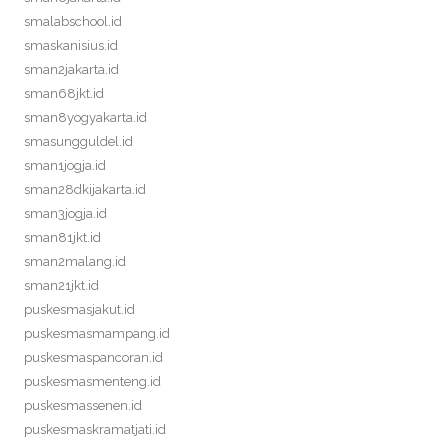
smalabschool.id
smaskanisius.id
sman2jakarta.id
sman68jkt.id
sman8yogyakarta.id
smasungguldel.id
sman1jogja.id
sman28dkijakarta.id
sman3jogja.id
sman81jkt.id
sman2malang.id
sman21jkt.id
puskesmasjakut.id
puskesmasmampang.id
puskesmaspancoran.id
puskesmasmenteng.id
puskesmassenen.id
puskesmaskramatjati.id