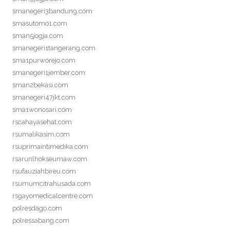
smanegeri3bandung.com
smasutomo1.com
sman5jogja.com
smanegeri1tangerang.com
sma1purworejo.com
smanegeri1jember.com
sman2bekasi.com
smanegeri47jkt.com
sma1wonosari.com
rscahayasehat.com
rsumalikasim.com
rsuprimaintimedika.com
rsarunlhokseumaw.com
rsufauziahbireu.com
rsumumcitrahusada.com
rsgayomedicalcentre.com
polresdago.com
polressabang.com