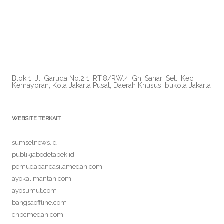
Blok 1, Jl. Garuda No.2 1, RT.8/RW.4, Gn. Sahari Sel., Kec.
Kemayoran, Kota Jakarta Pusat, Daerah Khusus Ibukota Jakarta
WEBSITE TERKAIT
sumselnews.id
publikjabodetabek.id
pemudapancasilamedan.com
ayokalimantan.com
ayosumut.com
bangsaoffline.com
cnbcmedan.com