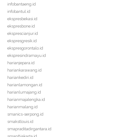
infobantaeng.id
infobantul.id
ekspresbekasi.id
ekspresbone.id
eksprescianjur.id
ekspresgresik.id
ekspresgorontalo.id
ekspresindramayu.id
harianjepara.id
hariankarawang.id
hariankediri.id
harianlamongan.id
harianlumajang.id
harianmajalengka.id
harianmalang.id
smanics-serpong.id
smakstlouis.id
smapraditadirgantara.id
sman8jakarta.id