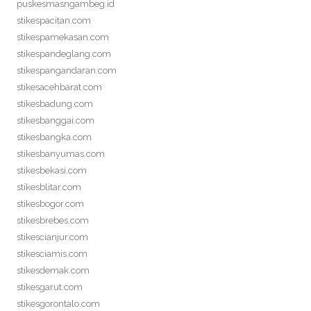
puskesmasngambeg.id
stikespacitan.com
stikespamekasan.com
stikespandeglang.com
stikespangandaran.com
stikesacehbarat.com
stikesbadung.com
stikesbanggai.com
stikesbangka.com
stikesbanyumas.com
stikesbekasi.com
stikesblitar.com
stikesbogor.com
stikesbrebes.com
stikescianjur.com
stikesciamis.com
stikesdemak.com
stikesgarut.com
stikesgorontalo.com