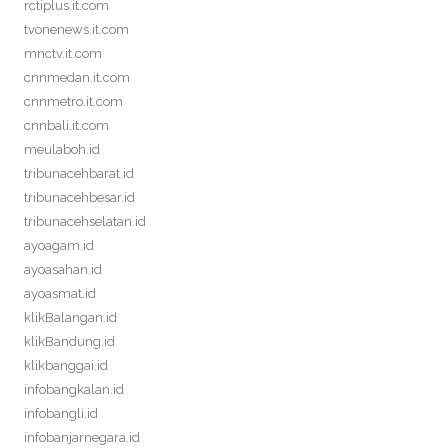
rctiplus.it.com
tvonenews.it.com
mnctv.it.com
cnnmedan.it.com
cnnmetro.it.com
cnnbali.it.com
meulaboh.id
tribunacehbarat.id
tribunacehbesar.id
tribunacehselatan.id
ayoagam.id
ayoasahan.id
ayoasmat.id
klikBalangan.id
klikBandung.id
klikbanggai.id
infobangkalan.id
infobangli.id
infobanjarnegara.id