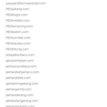
yayasandharmawanita.com
PBSIjakarta.com
PBSIbogor.com
PBSImedan.com
PBSIlampung.com
PBSIkaltim.com
PBSIsumbar.com
PBSIbaubau.com
PBSIbitung.com
pbsipekanbaru.com
perbasimedan.com
perbasisurabaya.com
perbasibanjarbaru.com
perbasiblitar.com
perbasimagelang.com
perbasijambi.com
perbasiserang.com
perbasitangerang.com
perbasimalang.com