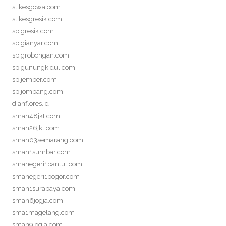
stikesgowa.com
stikesgresik.com
spigresik.com
spigianyar.com
spigrobongan.com
spigunungkidul.com
spijember.com
spijombang.com
dianflores.id
sman48jkt.com
sman26jkt.com
sman03semarang.com
sman1sumbar.com
smanegeri1bantul.com
smanegeri1bogor.com
sman1surabaya.com
sman6jogja.com
sma1magelang.com
sman9jogja.com