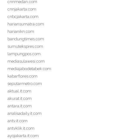
cnnmedan.com
cnnjakarta.com
cnbcjakarta.com
hariansumatra.com
harianikn.com
bandungtimes.com
sumutekspres.com
lampungpos.com
mediasulawesi.com
mediajabodetabek.com
kabarflores.com
seputarmetro.com
aktual.it.com
akurat.it.com
antara.it.com
analisadaily.it.com
antv.it.com
antvklik.it.com
ayojakarta.it.com