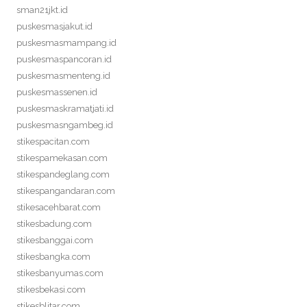
sman21jkt.id
puskesmasjakut.id
puskesmasmampang.id
puskesmaspancoran.id
puskesmasmenteng.id
puskesmassenen.id
puskesmaskramatjati.id
puskesmasngambeg.id
stikespacitan.com
stikespamekasan.com
stikespandeglang.com
stikespangandaran.com
stikesacehbarat.com
stikesbadung.com
stikesbanggai.com
stikesbangka.com
stikesbanyumas.com
stikesbekasi.com
stikesblitar.com