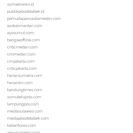
sumselnews.id
publikjabodetabek.id
pemudapancasilamedan.com
ayokalimantan.com
ayosumut.com
bangsaoffline.com
cnbcmedan.com
cnnmedan.com
cnnjakarta.com
cnbcjakarta.com
hariansumatra.com
harianikn.com
bandungtimes.com
sumutekspres.com
lampungpos.com
mediasulawesi.com
mediajabodetabek.com
kabarflores.com
seputarmetro.com