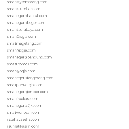
sman03semarang.com
sman1sumbar.com
smanegeri1bantul.com
smanegeri1bogor.com
sman1surabaya.com
sman6jogja.com
sma1magelang.com
sman9jogja.com
smanegeri3bandung.com
smasutomo1.com
sman5jogja.com
smanegeri1tangerang.com
sma1purworejo.com
smanegeri1jember.com
sman2bekasi.com
smanegeri47jkt.com
sma1wonosari.com
rscahayasehat.com
rsumalikasim.com