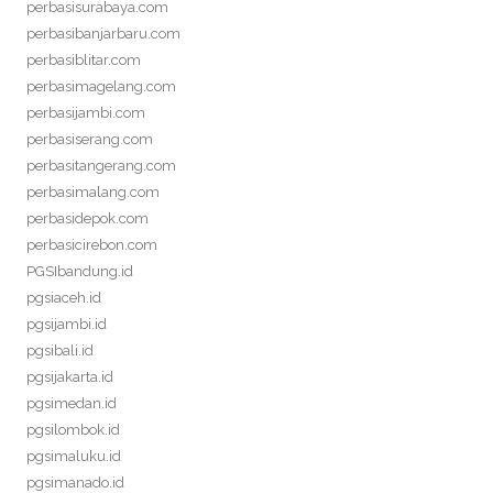
perbasisurabaya.com
perbasibanjarbaru.com
perbasiblitar.com
perbasimagelang.com
perbasijambi.com
perbasiserang.com
perbasitangerang.com
perbasimalang.com
perbasidepok.com
perbasicirebon.com
PGSIbandung.id
pgsiaceh.id
pgsijambi.id
pgsibali.id
pgsijakarta.id
pgsimedan.id
pgsilombok.id
pgsimaluku.id
pgsimanado.id