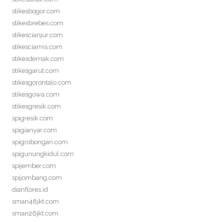
stikesbogor.com
stikesbrebes.com
stikescianjur.com
stikesciamis.com
stikesdemak.com
stikesgarut.com
stikesgorontalo.com
stikesgowa.com
stikesgresik.com
spigresik.com
spigianyar.com
spigrobongan.com
spigunungkidul.com
spijember.com
spijombang.com
dianflores.id
sman48jkt.com
sman26jkt.com