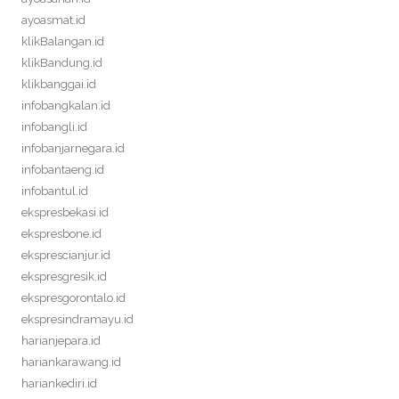
ayoasmat.id
klikBalangan.id
klikBandung.id
klikbanggai.id
infobangkalan.id
infobangli.id
infobanjarnegara.id
infobantaeng.id
infobantul.id
ekspresbekasi.id
ekspresbone.id
eksprescianjur.id
ekspresgresik.id
ekspresgorontalo.id
ekspresindramayu.id
harianjepara.id
hariankarawang.id
hariankediri.id