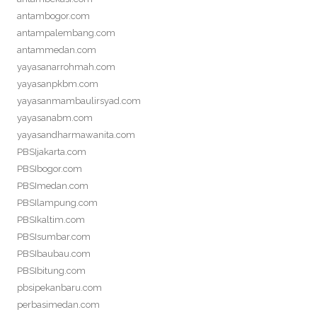
antambogor.com
antampalembang.com
antammedan.com
yayasanarrohmah.com
yayasanpkbm.com
yayasanmambaulirsyad.com
yayasanabm.com
yayasandharmawanita.com
PBSIjakarta.com
PBSIbogor.com
PBSImedan.com
PBSIlampung.com
PBSIkaltim.com
PBSIsumbar.com
PBSIbaubau.com
PBSIbitung.com
pbsipekanbaru.com
perbasimedan.com