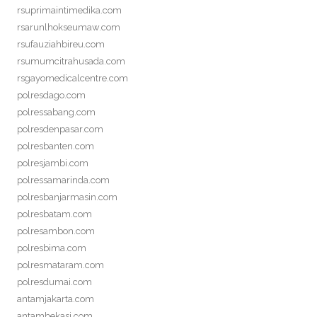
rsuprimaintimedika.com
rsarunlhokseumaw.com
rsufauziahbireu.com
rsumumcitrahusada.com
rsgayomedicalcentre.com
polresdago.com
polressabang.com
polresdenpasar.com
polresbanten.com
polresjambi.com
polressamarinda.com
polresbanjarmasin.com
polresbatam.com
polresambon.com
polresbima.com
polresmataram.com
polresdumai.com
antamjakarta.com
antambekasi.com