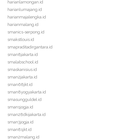
harianlamongan.id
harianlumajang.id
harianmajalengka.id
harianmalang.id
smanics-serpong.id
smakstlouis.id
smapraditadirgantara.id
sman8jakarta.id
smalabschool.id
smaskanisius.id
sman2jakarta.id
sman68jkt.id
sman8yogyakarta.id
smasungguldel.id
sman1jogja.id
sman28dkijakarta.id
sman3jogja.id
sman81jkt.id
sman2malang.id