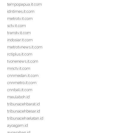
tempopapua.it.com
idntimes.it.com
metrotv.it.com
sctv.it.com
transtv.it.com
indosiar.it.com
metrotvnews.it.com
rctiplus.it.com
tvonenews.it.com
mnctv.it.com
cnnmedan.it.com
cnnmetro.it.com
cnnbali.it.com
meulaboh.id
tribunacehbarat.id
tribunacehbesar.id
tribunacehselatan.id
ayoagam.id
ayoasahan.id