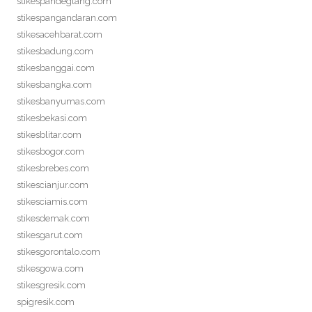
stikespandeglang.com
stikespangandaran.com
stikesacehbarat.com
stikesbadung.com
stikesbanggai.com
stikesbangka.com
stikesbanyumas.com
stikesbekasi.com
stikesblitar.com
stikesbogor.com
stikesbrebes.com
stikescianjur.com
stikesciamis.com
stikesdemak.com
stikesgarut.com
stikesgorontalo.com
stikesgowa.com
stikesgresik.com
spigresik.com