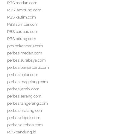
PBSImedan.com
PBSIlampung.com
PBSIkaltim.com
PBSIsumbar.com
PBSIbaubau.com
PBSIbitung.com
pbsipekanbaru.com
perbasimedan.com
perbasisurabaya.com
perbasibanjarbaru.com
perbasiblitar.com
perbasimagelang.com
perbasijambi.com
perbasiserang.com
perbasitangerang.com
perbasimalang.com
perbasidepok.com
perbasicirebon.com
PGSIbandung.id