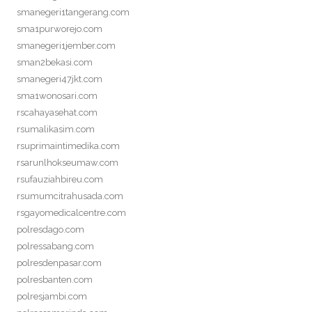
smanegeri1tangerang.com
sma1purworejo.com
smanegeri1jember.com
sman2bekasi.com
smanegeri47jkt.com
sma1wonosari.com
rscahayasehat.com
rsumalikasim.com
rsuprimaintimedika.com
rsarunlhokseumaw.com
rsufauziahbireu.com
rsumumcitrahusada.com
rsgayomedicalcentre.com
polresdago.com
polressabang.com
polresdenpasar.com
polresbanten.com
polresjambi.com