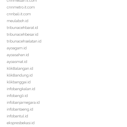
cnnmedan.it.com
cnnmetro.it.com
cnnbali.it.com
meulaboh.id
tribunacehbarat.id
tribunacehbesar.id
tribunacehselatan.id
ayoagam.id
ayoasahan.id
ayoasmat.id
klikBalangan.id
klikBandung.id
klikbanggai.id
infobangkalan.id
infobangli.id
infobanjarnegara.id
infobantaeng.id
infobantul.id
ekspresbekasi.id