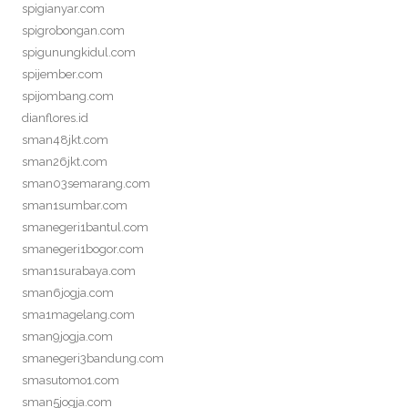
spigianyar.com
spigrobongan.com
spigunungkidul.com
spijember.com
spijombang.com
dianflores.id
sman48jkt.com
sman26jkt.com
sman03semarang.com
sman1sumbar.com
smanegeri1bantul.com
smanegeri1bogor.com
sman1surabaya.com
sman6jogja.com
sma1magelang.com
sman9jogja.com
smanegeri3bandung.com
smasutomo1.com
sman5jogja.com