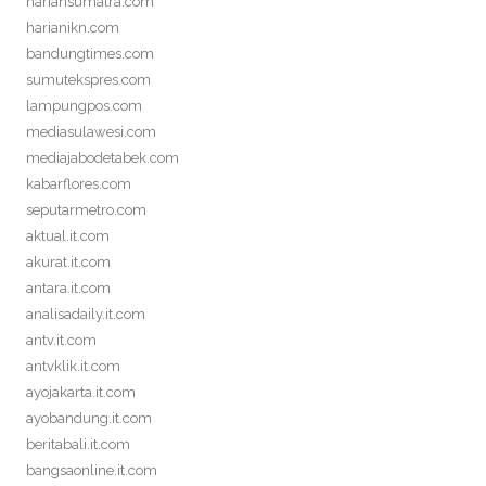
hariansumatra.com
harianikn.com
bandungtimes.com
sumutekspres.com
lampungpos.com
mediasulawesi.com
mediajabodetabek.com
kabarflores.com
seputarmetro.com
aktual.it.com
akurat.it.com
antara.it.com
analisadaily.it.com
antv.it.com
antvklik.it.com
ayojakarta.it.com
ayobandung.it.com
beritabali.it.com
bangsaonline.it.com