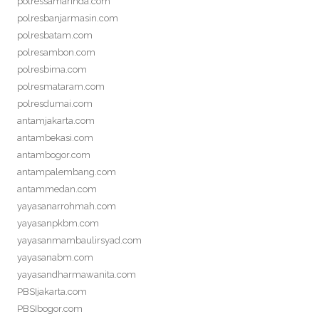
polressamarinda.com
polresbanjarmasin.com
polresbatam.com
polresambon.com
polresbima.com
polresmataram.com
polresdumai.com
antamjakarta.com
antambekasi.com
antambogor.com
antampalembang.com
antammedan.com
yayasanarrohmah.com
yayasanpkbm.com
yayasanmambaulirsyad.com
yayasanabm.com
yayasandharmawanita.com
PBSIjakarta.com
PBSIbogor.com