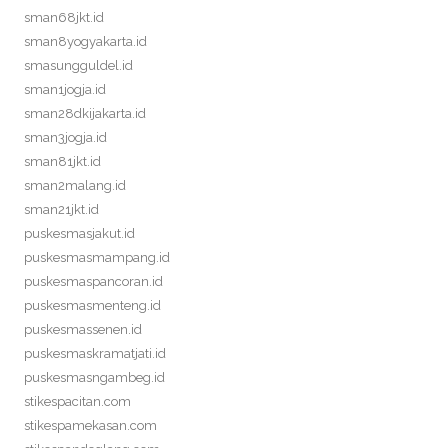
sman68jkt.id
sman8yogyakarta.id
smasungguldel.id
sman1jogja.id
sman28dkijakarta.id
sman3jogja.id
sman81jkt.id
sman2malang.id
sman21jkt.id
puskesmasjakut.id
puskesmasmampang.id
puskesmaspancoran.id
puskesmasmenteng.id
puskesmassenen.id
puskesmaskramatjati.id
puskesmasngambeg.id
stikespacitan.com
stikespamekasan.com