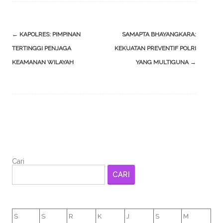
Post
←
KAPOLRES: PIMPINAN
SAMAPTA BHAYANGKARA:
navigation
TERTINGGI PENJAGA
KEKUATAN PREVENTIF POLRI
KEAMANAN WILAYAH
YANG MULTIGUNA
→
Cari
CARI
S
S
R
K
J
S
M