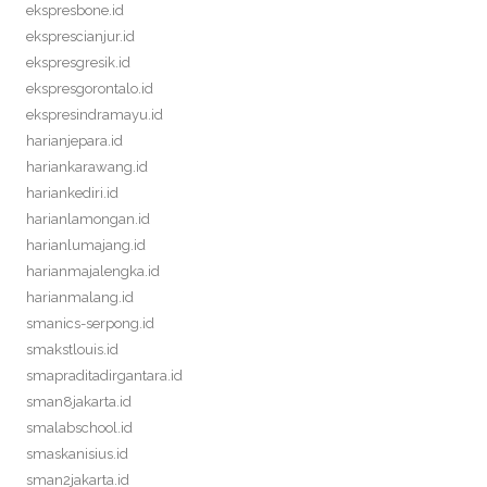
ekspresbone.id
eksprescianjur.id
ekspresgresik.id
ekspresgorontalo.id
ekspresindramayu.id
harianjepara.id
hariankarawang.id
hariankediri.id
harianlamongan.id
harianlumajang.id
harianmajalengka.id
harianmalang.id
smanics-serpong.id
smakstlouis.id
smapraditadirgantara.id
sman8jakarta.id
smalabschool.id
smaskanisius.id
sman2jakarta.id