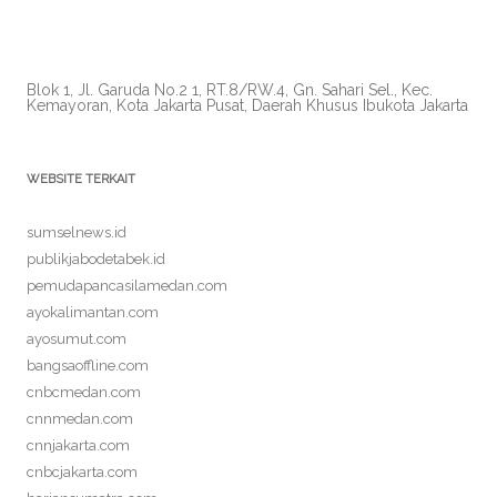
Blok 1, Jl. Garuda No.2 1, RT.8/RW.4, Gn. Sahari Sel., Kec.
Kemayoran, Kota Jakarta Pusat, Daerah Khusus Ibukota Jakarta
WEBSITE TERKAIT
sumselnews.id
publikjabodetabek.id
pemudapancasilamedan.com
ayokalimantan.com
ayosumut.com
bangsaoffline.com
cnbcmedan.com
cnnmedan.com
cnnjakarta.com
cnbcjakarta.com