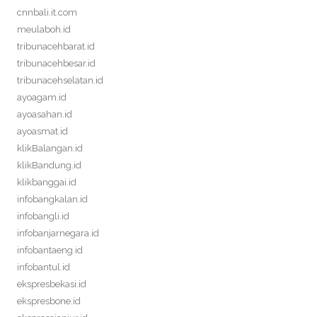
cnnbali.it.com
meulaboh.id
tribunacehbarat.id
tribunacehbesar.id
tribunacehselatan.id
ayoagam.id
ayoasahan.id
ayoasmat.id
klikBalangan.id
klikBandung.id
klikbanggai.id
infobangkalan.id
infobangli.id
infobanjarnegara.id
infobantaeng.id
infobantul.id
ekspresbekasi.id
ekspresbone.id