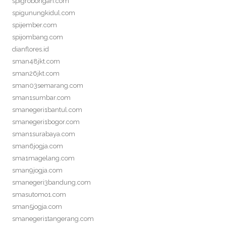
spigrobongan.com
spigunungkidul.com
spijember.com
spijombang.com
dianflores.id
sman48jkt.com
sman26jkt.com
sman03semarang.com
sman1sumbar.com
smanegeri1bantul.com
smanegeri1bogor.com
sman1surabaya.com
sman6jogja.com
sma1magelang.com
sman9jogja.com
smanegeri3bandung.com
smasutomo1.com
sman5jogja.com
smanegeri1tangerang.com