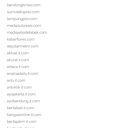
bandungtimes.com
sumutekspres.com
lampungpos.com
mediasulawesi.com
mediajabodetabek.com
kabarflores.com
seputarmetro.com
aktual.it.com
akurat.it.com
antara.it.com
analisadaily.it.com
antv.it.com
antvklik.it.com
ayojakarta.it.com
ayobandung.it.com
beritabali.it.com
bangsaonline.it.com
beritajatim.it.com