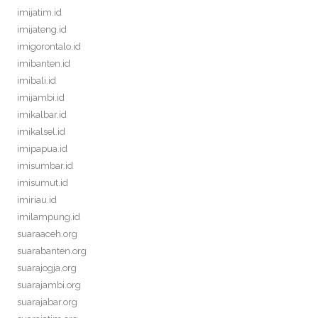
imijatim.id
imijateng.id
imigorontalo.id
imibanten.id
imibali.id
imijambi.id
imikalbar.id
imikalsel.id
imipapua.id
imisumbar.id
imisumut.id
imiriau.id
imilampung.id
suaraaceh.org
suarabanten.org
suarajogja.org
suarajambi.org
suarajabar.org