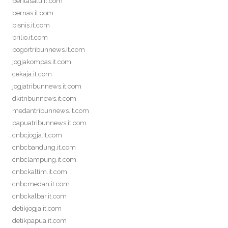
beritasatu.it.com
bernas.it.com
bisnis.it.com
brilio.it.com
bogortribunnews.it.com
jogjakompas.it.com
cekaja.it.com
jogjatribunnews.it.com
dkitribunnews.it.com
medantribunnews.it.com
papuatribunnews.it.com
cnbcjogja.it.com
cnbcbandung.it.com
cnbclampung.it.com
cnbckaltim.it.com
cnbcmedan.it.com
cnbckalbar.it.com
detikjogja.it.com
detikpapua.it.com