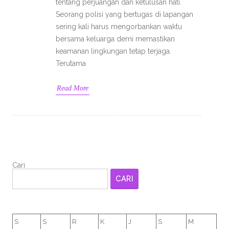
tentang perjuangan dan ketulusan hati.
Seorang polisi yang bertugas di lapangan
sering kali harus mengorbankan waktu
bersama keluarga demi memastikan
keamanan lingkungan tetap terjaga.
Terutama
Read More
Cari
CARI
S
S
R
K
J
S
M