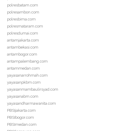
polresbatam.com
polresambon.com
polresbima.com
polresmataram.com
polresdumai.com
antamjakarta.com
antambekasi.com
antambogor.com
antampalembang.com
antammedan.com
yayasanarrohmah.com
yayasanpkbm.com
yayasanmambaulirsyad.com
yayasanabm.com
yayasandharmawanita.com
PBSIjakarta.com
PBSIbogor.com
PBSImedan.com