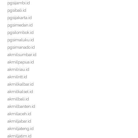
pgsijambi.id
pgsibali.id
pgsijakarta.id
pgsimedan.id
pgsilombok.id
pgsimaluku.id
pgsimanado.id
akmilsumbar.id
akmilpapua.id
akmilriau.id
akmilntt.id
akmilkalbar.id
akmilkalsel.id
akmilbali.id
akmilbanten.id
akmilaceh.id
akmiljabar.id
akmiljateng.id
akmiljatim.id