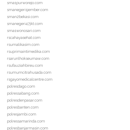
sma1purworejo.com
smanegeri1jember.com
sman2bekasi.com
smanegeri47jkt.com
sma1wonosari.com
rscahayasehat.com
rsumalikasim.com
rsuprimaintimedika.com
rsarunlhokseumaw.com
rsufauziahbireu.com
rsumumcitrahusada.com
rsgayomedicalcentre.com
polresdago.com
polressabang.com
polresdenpasar.com
polresbanten.com
polresjambi.com
polressamarinda.com
polresbanjarmasin.com