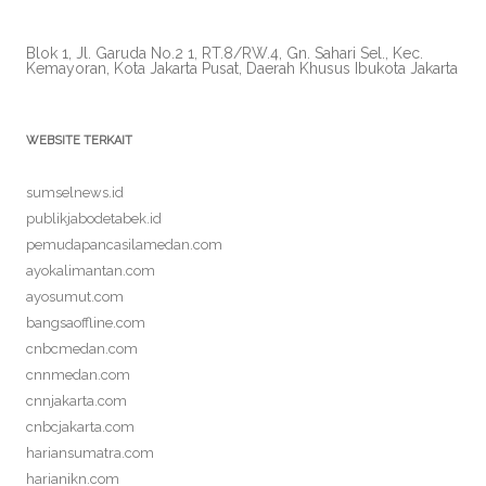
Blok 1, Jl. Garuda No.2 1, RT.8/RW.4, Gn. Sahari Sel., Kec.
Kemayoran, Kota Jakarta Pusat, Daerah Khusus Ibukota Jakarta
WEBSITE TERKAIT
sumselnews.id
publikjabodetabek.id
pemudapancasilamedan.com
ayokalimantan.com
ayosumut.com
bangsaoffline.com
cnbcmedan.com
cnnmedan.com
cnnjakarta.com
cnbcjakarta.com
hariansumatra.com
harianikn.com