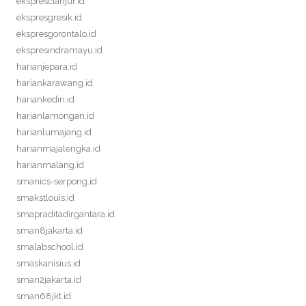
eksprescianjur.id
ekspresgresik.id
ekspresgorontalo.id
ekspresindramayu.id
harianjepara.id
hariankarawang.id
hariankediri.id
harianlamongan.id
harianlumajang.id
harianmajalengka.id
harianmalang.id
smanics-serpong.id
smakstlouis.id
smapraditadirgantara.id
sman8jakarta.id
smalabschool.id
smaskanisius.id
sman2jakarta.id
sman68jkt.id