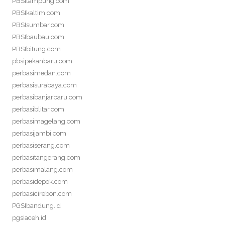
PBSIlampung.com
PBSIkaltim.com
PBSIsumbar.com
PBSIbaubau.com
PBSIbitung.com
pbsipekanbaru.com
perbasimedan.com
perbasisurabaya.com
perbasibanjarbaru.com
perbasiblitar.com
perbasimagelang.com
perbasijambi.com
perbasiserang.com
perbasitangerang.com
perbasimalang.com
perbasidepok.com
perbasicirebon.com
PGSIbandung.id
pgsiaceh.id