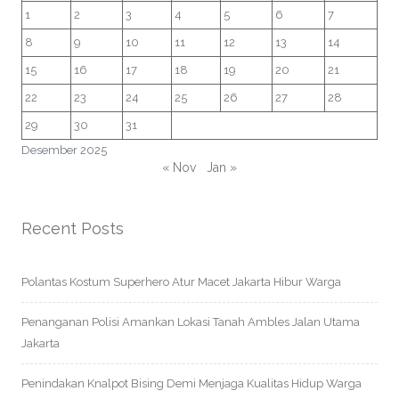
1
2
3
4
5
6
7
8
9
10
11
12
13
14
15
16
17
18
19
20
21
22
23
24
25
26
27
28
29
30
31
Desember 2025
« Nov
Jan »
Recent Posts
Polantas Kostum Superhero Atur Macet Jakarta Hibur Warga
Penanganan Polisi Amankan Lokasi Tanah Ambles Jalan Utama
Jakarta
Penindakan Knalpot Bising Demi Menjaga Kualitas Hidup Warga