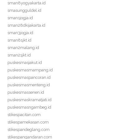
sman8yogyakarta.id
smasungguldel.id
sman1jogja.id
sman28dkijakarta.id
sman3jogja.id
sman81jkt.id
sman2malang.id
sman21jkt.id
puskesmasjakut.id
puskesmasmampang.id
puskesmaspancoran.id
puskesmasmenteng.id
puskesmassenen.id
puskesmaskramatjati.id
puskesmasngambeg.id
stikespacitan.com
stikespamekasan.com
stikespandeglang.com
stikespangandaran.com